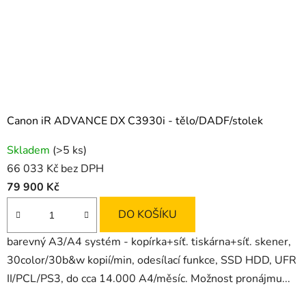
Canon iR ADVANCE DX C3930i - tělo/DADF/stolek
Skladem
(>5 ks)
66 033 Kč bez DPH
79 900 Kč
DO KOŠÍKU
barevný A3/A4 systém - kopírka+síť. tiskárna+síť. skener,
30color/30b&w kopií/min, odesílací funkce, SSD HDD, UFR
II/PCL/PS3, do cca 14.000 A4/měsíc. Možnost pronájmu...