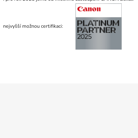
nejvyšší možnou certifikaci:
Z
á
p
a
t
í