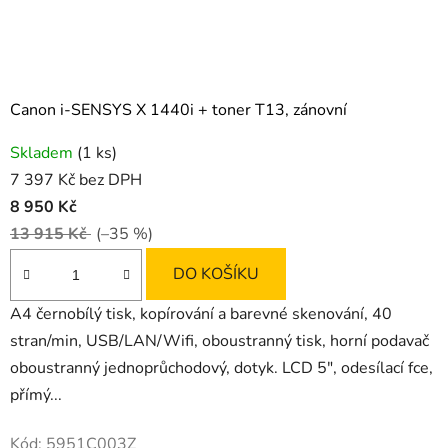
Canon i-SENSYS X 1440i + toner T13, zánovní
Skladem
(1 ks)
7 397 Kč bez DPH
8 950 Kč
13 915 Kč
(–35 %)
DO KOŠÍKU
A4 černobílý tisk, kopírování a barevné skenování, 40
stran/min, USB/LAN/Wifi, oboustranný tisk, horní podavač
oboustranný jednoprůchodový, dotyk. LCD 5", odesílací fce,
přímý...
Kód:
5951C003Z