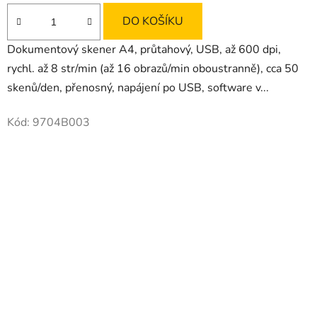
DO KOŠÍKU
Dokumentový skener A4, průtahový, USB, až 600 dpi,
rychl. až 8 str/min (až 16 obrazů/min oboustranně), cca 50
skenů/den, přenosný, napájení po USB, software v...
Kód:
9704B003