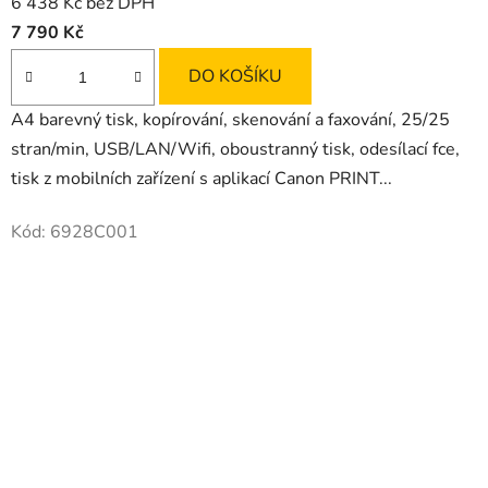
6 438 Kč bez DPH
7 790 Kč
DO KOŠÍKU
A4 barevný tisk, kopírování, skenování a faxování, 25/25
stran/min, USB/LAN/Wifi, oboustranný tisk, odesílací fce,
tisk z mobilních zařízení s aplikací Canon PRINT...
Kód:
6928C001