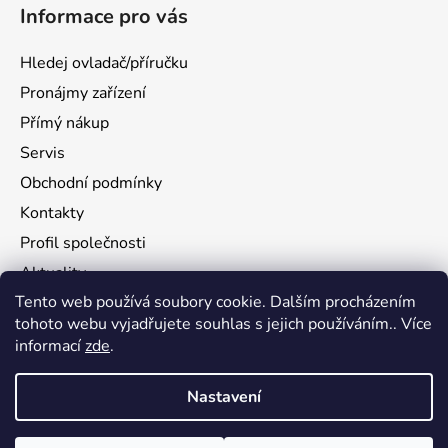
Informace pro vás
Hledej ovladač/příručku
Pronájmy zařízení
Přímý nákup
Servis
Obchodní podmínky
Kontakty
Profil společnosti
Aktuality
Tento web používá soubory cookie. Dalším procházením
Ochrana osobních údajů
tohoto webu vyjadřujete souhlas s jejich používáním.. Více
Ke stažení
informací
zde
.
Vrácení zboží
Nastavení
Vytvořil Shoptet