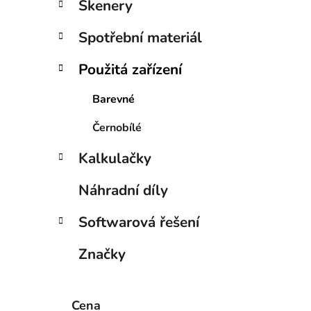
Skenery
i
p
a
Spotřební materiál
n
e
Použitá zařízení
l
Barevné
Černobílé
Kalkulačky
Náhradní díly
Softwarová řešení
Značky
Cena