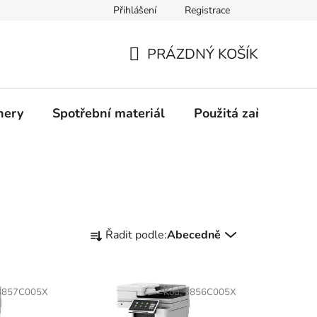
Přihlášení
Registrace
Profil společnosti
Aktuality
Ochrana osobních údajů
PRÁZDNÝ KOŠÍK
NÁKUPNÍ
KOŠÍK
nery
Spotřební materiál
Použitá zařízení
Ř
Řadit podle:
Abecedně
a
z
e
3857C005X
Kód:
3856C005X
n
í