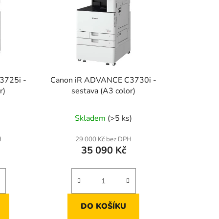
p
r
o
d
u
k
3725i -
Canon iR ADVANCE C3730i -
t
r)
sestava (A3 color)
ů
Skladem
(>5 ks)
H
29 000 Kč bez DPH
35 090 Kč
DO KOŠÍKU