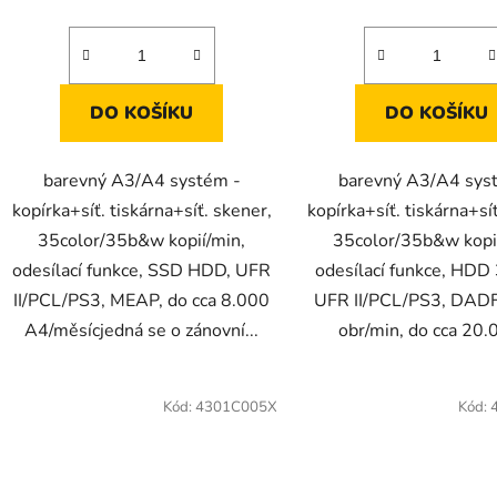
DO KOŠÍKU
DO KOŠÍKU
barevný A3/A4 systém -
barevný A3/A4 sys
kopírka+síť. tiskárna+síť. skener,
kopírka+síť. tiskárna+sí
35color/35b&w kopií/min,
35color/35b&w kopi
odesílací funkce, SSD HDD, UFR
odesílací funkce, HD
II/PCL/PS3, MEAP, do cca 8.000
UFR II/PCL/PS3, DADF
A4/měsícjedná se o zánovní...
obr/min, do cca 20.0
Kód:
4301C005X
Kód: