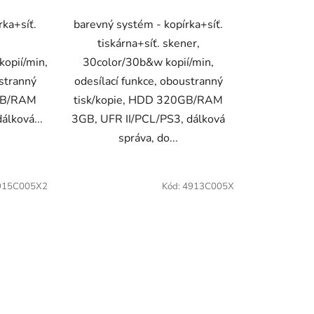
rka+síť.
barevný systém - kopírka+síť.
tiskárna+síť. skener,
opií/min,
30color/30b&w kopií/min,
ustranný
odesílací funkce, oboustranný
0GB/RAM
tisk/kopie, HDD 320GB/RAM
álková...
3GB, UFR II/PCL/PS3, dálková
správa, do...
915C005X2
Kód:
4913C005X