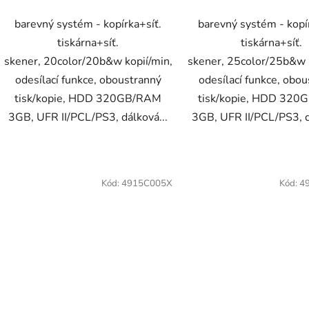
barevný systém - kopírka+síť.
barevný systém - kopí
tiskárna+síť.
tiskárna+síť.
skener, 20color/20b&w kopií/min,
skener, 25color/25b&w k
odesílací funkce, oboustranný
odesílací funkce, obo
tisk/kopie, HDD 320GB/RAM
tisk/kopie, HDD 32
3GB, UFR II/PCL/PS3, dálková...
3GB, UFR II/PCL/PS3, d
Kód:
4915C005X
Kód:
4