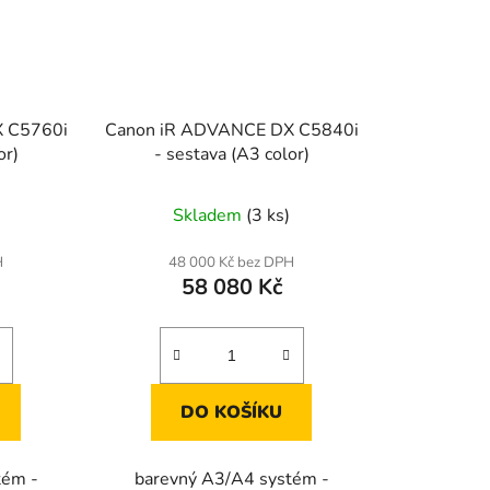
 C5760i
Canon iR ADVANCE DX C5840i
or)
- sestava (A3 color)
Skladem
(3 ks)
H
48 000 Kč bez DPH
58 080 Kč
DO KOŠÍKU
tém -
barevný A3/A4 systém -