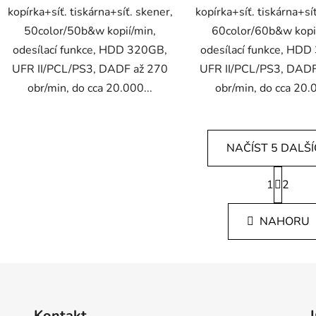
kopírka+síť. tiskárna+síť. skener,
kopírka+síť. tiskárna+sí
50color/50b&w kopií/min,
60color/60b&w kopi
odesílací funkce, HDD 320GB,
odesílací funkce, HD
UFR II/PCL/PS3, DADF až 270
UFR II/PCL/PS3, DADF
obr/min, do cca 20.000...
obr/min, do cca 20.0
NAČÍST 5 DALŠ
S
1
t
2
O
r
v
á
l
NAHORU
n
á
k
d
o
v
a
á
c
n
í
í
p
Kontakt