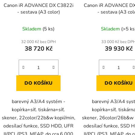
Canon iR ADVANCE DX C3822i
Canon iR ADVANCE DX
- sestava (A3 color)
- sestava (A3 col
Skladem
(5 ks)
Skladem
(>5 ks
32 000 Kč bez DPH
33 000 Kč bez DP
38 720 Kč
39 930 Kč
DO KOŠÍKU
DO KOŠÍKU
barevný A3/A4 systém -
barevný A3/A4 sys
kopírka+síť. tiskárna+síť.
kopírka+síť. tiskárn
skener, 22color/22b&w kopií/min,
skener, 26color/26b&w k
odesílací funkce, SSD HDD, UFR
odesílací funkce, SSD
II/PCL/PS3, MEAP, do cca 6.000
II/PCL/PS3, MEAP, do c