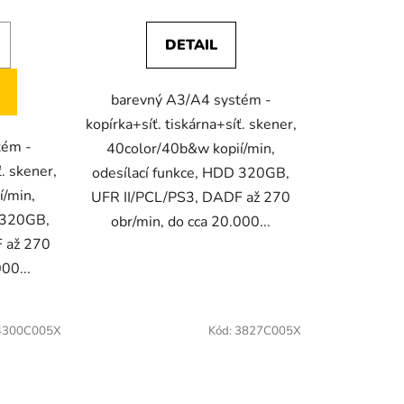
DETAIL
barevný A3/A4 systém -
kopírka+síť. tiskárna+síť. skener,
tém -
40color/40b&w kopií/min,
ť. skener,
odesílací funkce, HDD 320GB,
í/min,
UFR II/PCL/PS3, DADF až 270
D 320GB,
obr/min, do cca 20.000...
 až 270
00...
4300C005X
Kód:
3827C005X