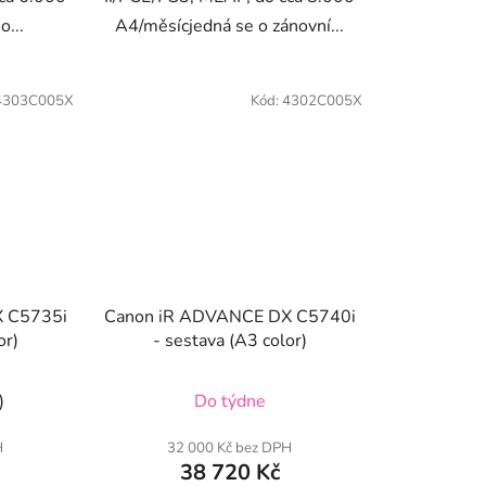
o...
A4/měsícjedná se o zánovní...
4303C005X
Kód:
4302C005X
 C5735i
Canon iR ADVANCE DX C5740i
or)
- sestava (A3 color)
)
Do týdne
H
32 000 Kč bez DPH
38 720 Kč