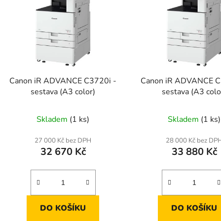
s
p
r
o
d
Canon iR ADVANCE C3720i -
Canon iR ADVANCE C
u
sestava (A3 color)
sestava (A3 colo
k
t
Skladem
(1 ks)
Skladem
(1 ks)
ů
27 000 Kč bez DPH
28 000 Kč bez DP
32 670 Kč
33 880 Kč
DO KOŠÍKU
DO KOŠÍKU