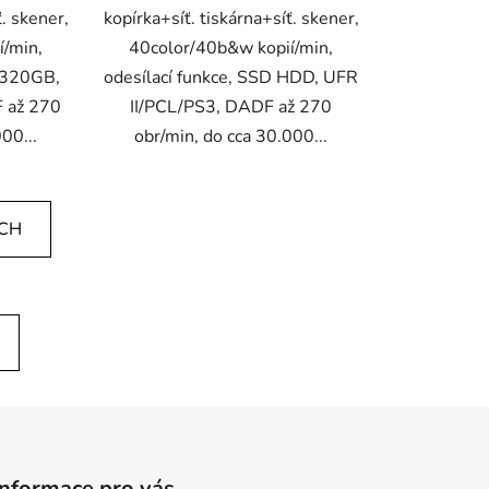
ť. skener,
kopírka+síť. tiskárna+síť. skener,
í/min,
40color/40b&w kopií/min,
D 320GB,
odesílací funkce, SSD HDD, UFR
 až 270
II/PCL/PS3, DADF až 270
00...
obr/min, do cca 30.000...
ÍCH
Informace pro vás