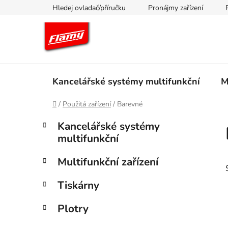
Přejít
Hledej ovladač/příručku
Pronájmy zařízení
na
obsah
Kancelářské systémy multifunkční
M
Domů
/
Použitá zařízení
/
Barevné
P
K
Přeskočit
Kancelářské systémy
a
kategorie
o
multifunkční
t
s
e
t
Multifunkční zařízení
g
r
o
Tiskárny
a
r
i
n
Plotry
e
n
í