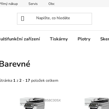
Přímý nákup
Servis
Obchodní podmínky
Kontakty
ultifunkční zařízení
Tiskárny
Plotry
Ske
Barevné
Stránka
1
z
2
-
17
položek celkem
V
ý
Kód:
3858C005X
Kód:
p