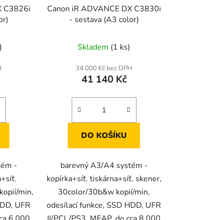
 C3826i
Canon iR ADVANCE DX C3830i
or)
- sestava (A3 color)
)
Skladem
(1 ks)
H
34 000 Kč bez DPH
41 140 Kč
DO KOŠÍKU
tém -
barevný A3/A4 systém -
a+síť.
kopírka+síť. tiskárna+síť. skener,
opií/min,
30color/30b&w kopií/min,
 HDD, UFR
odesílací funkce, SSD HDD, UFR
ca 6.000
II/PCL/PS3, MEAP, do cca 8.000