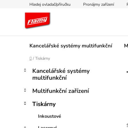
Přejít
Hledej ovladač/příručku
Pronájmy zařízení
na
obsah
Kancelářské systémy multifunkční
M
Domů
/
Tiskárny
P
K
Přeskočit
Kancelářské systémy
a
kategorie
o
multifunkční
t
s
e
t
Multifunkční zařízení
g
r
o
Tiskárny
a
r
i
n
Inkoustové
e
n
í