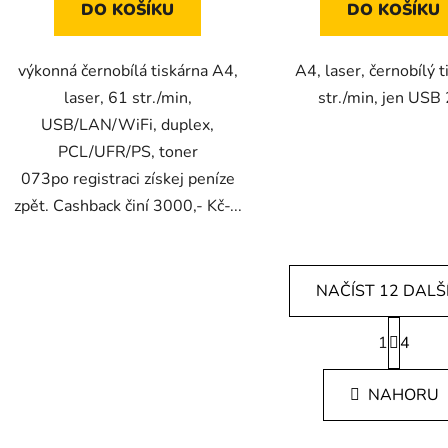
DO KOŠÍKU
DO KOŠÍKU
výkonná černobílá tiskárna A4,
A4, laser, černobílý t
laser, 61 str./min,
str./min, jen USB 
USB/LAN/WiFi, duplex,
PCL/UFR/PS, toner
073po registraci získej peníze
zpět. Cashback činí 3000,- Kč-...
NAČÍST 12 DALŠ
S
1
t
4
O
r
v
á
l
NAHORU
n
á
k
d
o