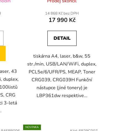
hodin
Prodej skončil
H
14 868 Kč bez DPH
17 990 Kč
DETAIL
tiskárna A4, laser, b&w, 55
str./min, USB/LAN/WiFi, duplex,
laser, 43
PCL5e/6/UFR/PS, MEAP, Toner
, duplex,
CRG039, CRG039H Funkční
 100listů
nástupce (jiné tonery) je
PS, CRG
LBP361dw respektive...
i 3-letá
.
NOVINKA