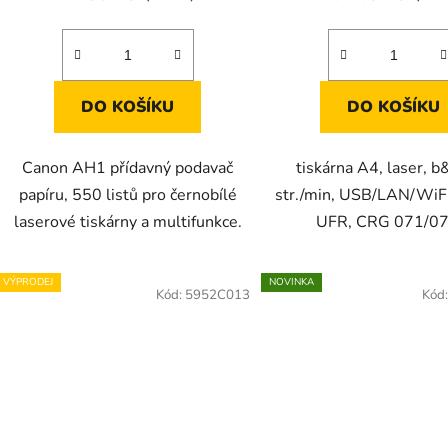
DO KOŠÍKU
DO KOŠÍKU
Canon AH1 přídavný podavač
tiskárna A4, laser, 
papíru, 550 listů pro černobílé
str./min, USB/LAN/WiFi
laserové tiskárny a multifunkce.
UFR, CRG 071/0
VÝPRODEJ
NOVINKA
Kód:
5952C013
Kód