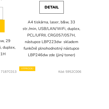
DETAIL
A4 tiskárna, laser, b&w, 33
str./min, USB/LAN/WiFi, duplex,
PCL/UFRII, CRG057/057H,
b&w, 29
nástupce LBP223dw skladem
, duplex,
funkčně plnohodnotný nástupce
71H
LBP246dw zde (jiný toner)
VÝPRODEJ
:
7187C013
Kód:
5952C006