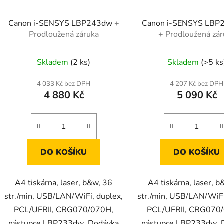
Canon i-SENSYS LBP243dw
+
Canon i-SENSYS LBP2
Prodloužená záruka
+ Prodloužená zár
Skladem
(2 ks)
Skladem
(>5 ks
4 033 Kč bez DPH
4 207 Kč bez DPH
4 880 Kč
5 090 Kč
DO KOŠÍKU
DO KOŠÍKU
A4 tiskárna, laser, b&w, 36
A4 tiskárna, laser, 
str./min, USB/LAN/WiFi, duplex,
str./min, USB/LAN/WiFi
PCL/UFRII, CRG070/070H,
PCL/UFRII, CRG070
nástupce LBP233dw Dodávka
nástupce LBP233dw 