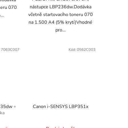
nástupce LBP236dw.Dodávka
neru 070
včetně startovacího toneru 070
..
na 1.500 A4 (5% krytí)Vhodné
pro...
:
7063C007
Kód:
0562C003
P335dw
+
Canon i-SENSYS LBP351x
uka