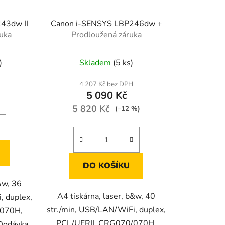
43dw II
Canon i-SENSYS LBP246dw
+
uka
Prodloužená záruka
)
Skladem
(5 ks)
4 207 Kč bez DPH
5 090 Kč
5 820 Kč
(–12 %)
DO KOŠÍKU
b&w, 36
A4 tiskárna, laser, b&w, 40
, duplex,
str./min, USB/LAN/WiFi, duplex,
/070H,
PCL/UFRII, CRG070/070H,
Dodávka