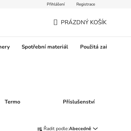
Přihlášení
Registrace
Profil společnosti
Aktuality
Ochrana osobních údajů
PRÁZDNÝ KOŠÍK
NÁKUPNÍ
KOŠÍK
nery
Spotřební materiál
Použitá zařízení
Termo
Příslušenství
Ř
Řadit podle:
Abecedně