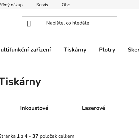
Přímý nákup
Servis
Obchodní podmínky
Kontakty
ultifunkční zařízení
Tiskárny
Plotry
Ske
Tiskárny
Inkoustové
Laserové
Stránka
1
z
4
-
37
položek celkem