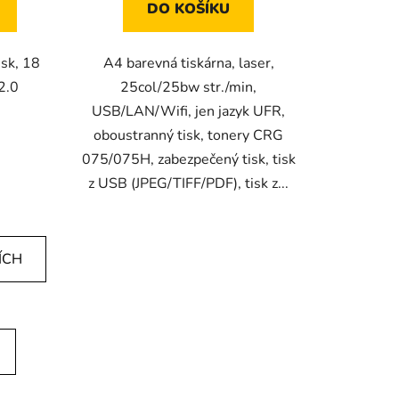
DO KOŠÍKU
isk, 18
A4 barevná tiskárna, laser,
2.0
25col/25bw str./min,
USB/LAN/Wifi, jen jazyk UFR,
oboustranný tisk, tonery CRG
075/075H, zabezpečený tisk, tisk
z USB (JPEG/TIFF/PDF), tisk z...
ÍCH