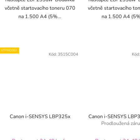
včetně startovacího toneru 070
včetně startovacího to
na 1.500 A4 (5%...
na 1.500 A4 (5%.
VÝPRODEJ
Kód:
3515C004
Kód
Canon i-SENSYS LBP325x
Canon i-SENSYS LB
Prodloužená zár