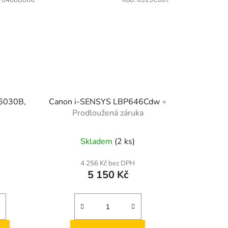
:
8468B006
Kód:
6929C007
6030B,
Canon i-SENSYS LBP646Cdw
+
Prodloužená záruka
Skladem
(2 ks)
4 256 Kč bez DPH
5 150 Kč