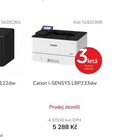
a
z
e
:
5620C001
Kód:
5162C008
n
í
p
r
o
d
u
k
P122dw
Canon i-SENSYS LBP233dw
t
ů
Prodej skončil
4 370 Kč bez DPH
5 288 Kč
%)