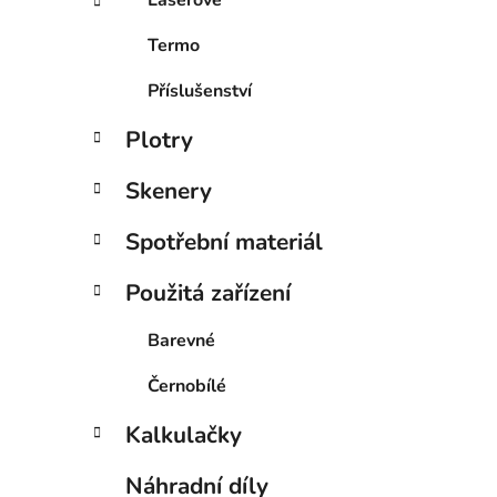
Laserové
p
Termo
a
n
Příslušenství
e
l
Plotry
i
Skenery
Spotřební materiál
Použitá zařízení
Barevné
Černobílé
Kalkulačky
Náhradní díly