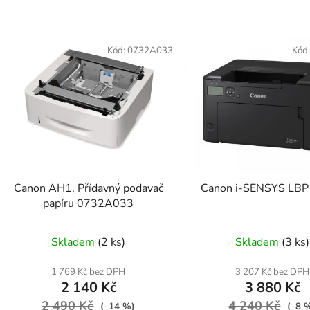
V
ý
Kód:
0732A033
Kód
p
s
p
r
o
d
Canon AH1, Přídavný podavač
Canon i-SENSYS LB
u
papíru 0732A033
k
t
Skladem
(2 ks)
Skladem
(3 ks)
ů
1 769 Kč bez DPH
3 207 Kč bez DPH
2 140 Kč
3 880 Kč
2 490 Kč
4 240 Kč
(–14 %)
(–8 