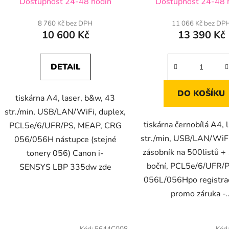
Dostupnost 24-48 hodin
Dostupnost 24-48 
8 760 Kč bez DPH
11 066 Kč bez DP
10 600 Kč
13 390 Kč
DETAIL
DO KOŠÍKU
tiskárna A4, laser, b&w, 43
str./min, USB/LAN/WiFi, duplex,
tiskárna černobílá A4, 
PCL5e/6/UFR/PS, MEAP, CRG
str./min, USB/LAN/WiFi
056/056H nástupce (stejné
zásobník na 500listů +
tonery 056) Canon i-
boční, PCL5e/6/UFR/
SENSYS LBP 335dw zde
056L/056Hpo registrac
promo záruka -..