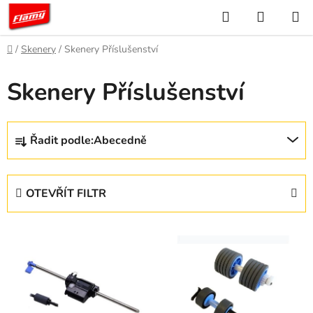
Přejít
Hledat
NÁKUP
na
KOŠÍK
obsah
Domů
/
Skenery
/
Skenery Příslušenství
Skenery Příslušenství
Ř
Řadit podle:
Abecedně
a
z
e
OTEVŘÍT FILTR
n
í
V
p
ý
r
p
o
i
d
s
u