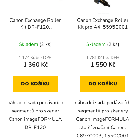
p
k
r
t
Canon Exchange Roller
Canon Exchange Roller
o
ů
Kit DR-F120,
Kit pro A4, 5595C001
d
9934B001
u
Skladem
(2 ks)
Skladem
(2 ks)
k
t
1 124 Kč bez DPH
1 281 Kč bez DPH
ů
1 360 Kč
1 550 Kč
DO KOŠÍKU
DO KOŠÍKU
náhradní sada podávacích
náhradní sada podávacích
segmentů pro skener
segmentů pro skenery
Canon imageFORMULA
Canon imageFORMULA
DR-F120
starší značení Canon:
0697C003, 1550C001