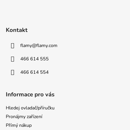
s
u
Kontakt
flamy
@
flamy.com
466 614 555
466 614 554
Informace pro vás
Hledej ovladač/příručku
Pronájmy zařízení
Přímý nákup