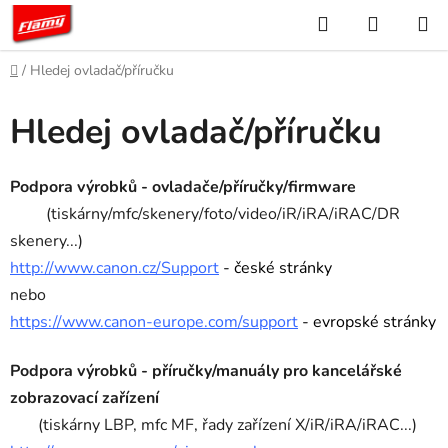
Přejít
Hledat
NÁKUP
na
KOŠÍK
obsah
Domů
/
Hledej ovladač/příručku
Hledej ovladač/příručku
Podpora výrobků - ovladače/příručky/firmware
(tiskárny/mfc/skenery/foto/video/iR/iRA/iRAC/DR
skenery...)
http://www.canon.cz/Support
- české stránky
nebo
https://www.canon-europe.com/support
- evropské stránky
Podpora výrobků - příručky/manuály pro kancelářské
zobrazovací zařízení
(tiskárny LBP, mfc MF, řady zařízení X/iR/iRA/iRAC...)