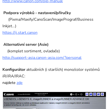
http://www.canon.com/oip-manual
Podpora výrobků - nastavení/příručky
(Pixma/Maxify/CanoScan/ImagePrograf/Business
Inkjet...)
https://ij.start.canon
Alternativní server (Asie)
(komplet sortiment, ovladače)
http://support-asia.canon-asia.com/?personal
Konfigurátor
aktuálních (i starších) mono/color systémů
iR/iRA/IRAC:
najdete
zde