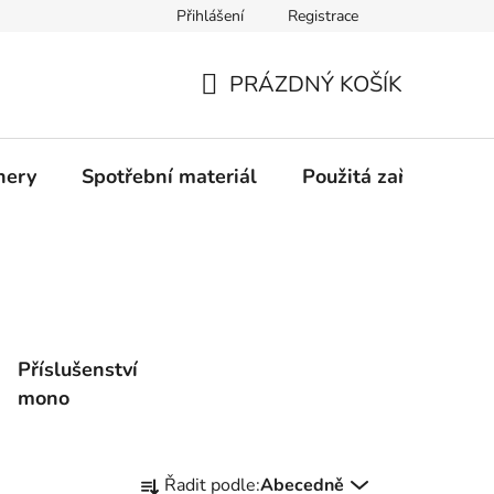
Přihlášení
Registrace
Profil společnosti
Aktuality
Ochrana osobních údajů
PRÁZDNÝ KOŠÍK
NÁKUPNÍ
KOŠÍK
nery
Spotřební materiál
Použitá zařízení
Příslušenství
mono
Ř
Řadit podle:
Abecedně