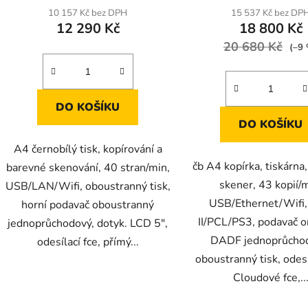
10 157 Kč bez DPH
15 537 Kč bez DP
12 290 Kč
18 800 Kč
20 680 Kč
(–9
DO KOŠÍKU
DO KOŠÍKU
A4 černobílý tisk, kopírování a
čb A4 kopírka, tiskárna
barevné skenování, 40 stran/min,
skener, 43 kopií/m
USB/LAN/Wifi, oboustranný tisk,
USB/Ethernet/Wifi
horní podavač oboustranný
II/PCL/PS3, podavač o
jednoprůchodový, dotyk. LCD 5",
DADF jednoprůcho
odesílací fce, přímý...
oboustranný tisk, odesí
Cloudové fce,..