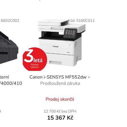
a
z
e
:
6602C002
Kód:
5160C011
n
í
p
r
o
d
u
k
terní
Canon i-SENSYS MF552dw
+
t
/4000/4100/6100)
Prodloužená záruka
ů
Prodej skončil
H
12 700 Kč bez DPH
15 367 Kč