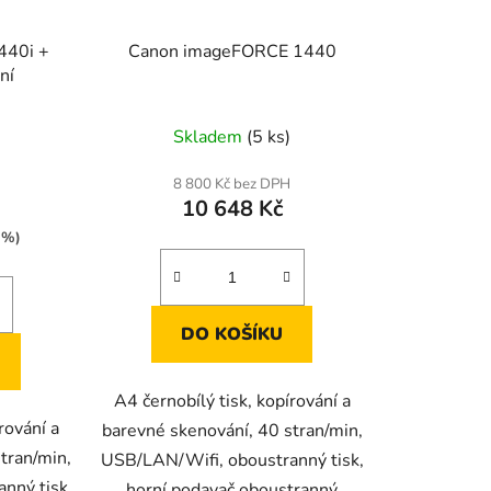
440i +
Canon imageFORCE 1440
ní
Skladem
(5 ks)
8 800 Kč bez DPH
10 648 Kč
 %)
DO KOŠÍKU
A4 černobílý tisk, kopírování a
rování a
barevné skenování, 40 stran/min,
tran/min,
USB/LAN/Wifi, oboustranný tisk,
nný tisk,
horní podavač oboustranný