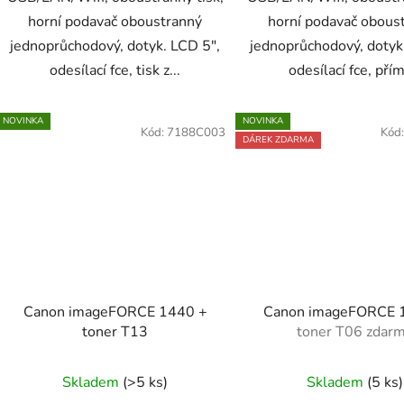
horní podavač oboustranný
horní podavač obous
jednoprůchodový, dotyk. LCD 5",
jednoprůchodový, dotyk
odesílací fce, tisk z...
odesílací fce, přím
NOVINKA
NOVINKA
Kód:
7188C003
Kód
DÁREK ZDARMA
Canon imageFORCE 1440 +
Canon imageFORCE
toner T13
toner T06 zdar
Skladem
(>5 ks)
Skladem
(5 ks)