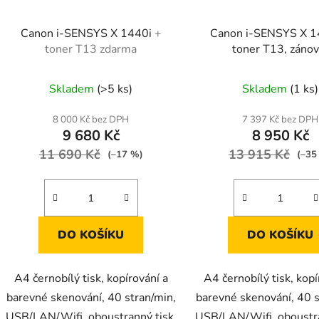
Canon i-SENSYS X 1440i
+
Canon i-SENSYS X 1
toner T13 zdarma
toner T13, zánov
Skladem
(>5 ks)
Skladem
(1 ks)
8 000 Kč bez DPH
7 397 Kč bez DPH
9 680 Kč
8 950 Kč
11 690 Kč
13 915 Kč
(–17 %)
(–35
DO KOŠÍKU
DO KOŠÍKU
A4 černobílý tisk, kopírování a
A4 černobílý tisk, kopí
barevné skenování, 40 stran/min,
barevné skenování, 40 s
USB/LAN/Wifi, oboustranný tisk,
USB/LAN/Wifi, oboustra