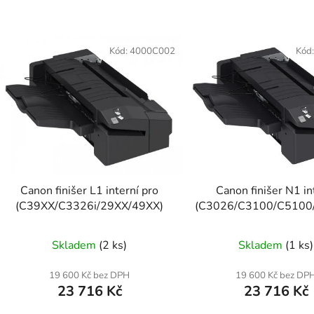
V
ý
Kód:
4000C002
Kód
p
s
p
r
o
d
Canon finišer L1 interní pro
Canon finišer N1 in
u
(C39XX/C3326i/29XX/49XX)
(C3026/C3100/C5100
k
t
Skladem
(2 ks)
Skladem
(1 ks)
ů
19 600 Kč bez DPH
19 600 Kč bez DP
23 716 Kč
23 716 Kč