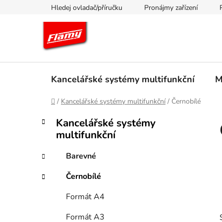
Přejít
Hledej ovladač/příručku
Pronájmy zařízení
na
obsah
Kancelářské systémy multifunkční
M
Domů
/
Kancelářské systémy multifunkční
/
Černobílé
P
K
Přeskočit
Kancelářské systémy
a
kategorie
o
multifunkční
t
s
e
t
Barevné
g
r
o
Černobílé
a
r
i
n
Formát A4
e
n
Formát A3
í