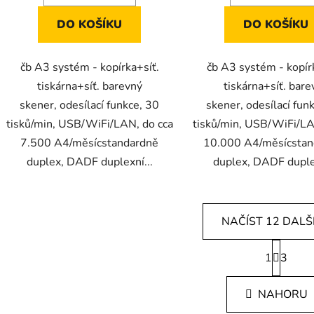
DO KOŠÍKU
DO KOŠÍKU
čb A3 systém - kopírka+síť.
čb A3 systém - kopír
tiskárna+síť. barevný
tiskárna+síť. bare
skener, odesílací funkce, 30
skener, odesílací fun
tisků/min, USB/WiFi/LAN, do cca
tisků/min, USB/WiFi/LA
7.500 A4/měsícstandardně
10.000 A4/měsícstan
duplex, DADF duplexní...
duplex, DADF duplex
NAČÍST 12 DALŠ
S
1
t
3
O
r
v
á
l
NAHORU
n
á
k