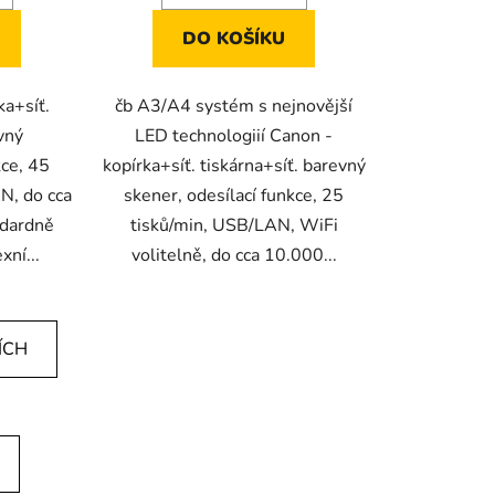
DO KOŠÍKU
ka+síť.
čb A3/A4 systém s nejnovější
vný
LED technologiií Canon -
kce, 45
kopírka+síť. tiskárna+síť. barevný
N, do cca
skener, odesílací funkce, 25
dardně
tisků/min, USB/LAN, WiFi
ní...
volitelně, do cca 10.000...
ÍCH