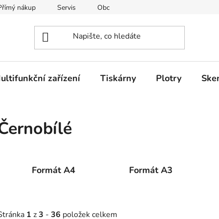
Přímý nákup
Servis
Obchodní podmínky
Kontakty
ultifunkční zařízení
Tiskárny
Plotry
Ske
Černobílé
Formát A4
Formát A3
Stránka
1
z
3
-
36
položek celkem