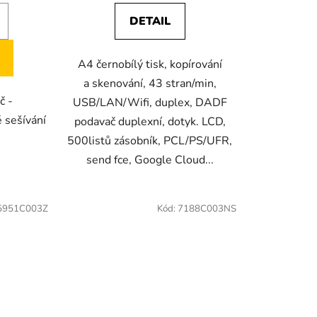
DETAIL
A4 černobílý tisk, kopírování
a skenování, 43 stran/min,
č -
USB/LAN/Wifi, duplex, DADF
 sešívání
podavač duplexní, dotyk. LCD,
500listů zásobník, PCL/PS/UFR,
send fce, Google Cloud...
5951C003Z
Kód:
7188C003NS