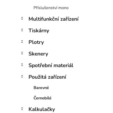
p
Příslušenství mono
a
n
Multifunkční zařízení
e
Tiskárny
l
i
Plotry
Skenery
Spotřební materiál
Použitá zařízení
Barevné
Černobílé
Kalkulačky