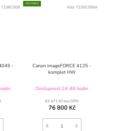
NOVINKA
:
7236C006
Kód:
7230C006A
4045 -
Canon imageFORCE 4125 -
komplet HW
hodin
Dostupnost 24-48 hodin
H
63 471 Kč bez DPH
76 800 Kč