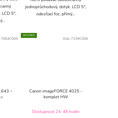
tranný
jednoprůchodový, dotyk. LCD 5",
. LCD 5",
odesílací fce, přímý...
ý...
NOVINKA
:
7064C005
Kód:
7239C006
 1643
+
Canon imageFORCE 4025 -
ma
komplet HW
Dostupnost 24-48 hodin