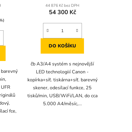
H
44 876 Kč bez DPH
54 300 Kč
 %)
DO KOŠÍKU
čb A3/A4 systém s nejnovější
, barevný
LED technologiií Canon -
in,
kopírka+síť. tiskárna+síť. barevný
, UFR
skener, odesílací funkce, 25
riginálů
tisků/min, USB/WiFi/LAN, do cca
dový,
5.000 A4/měsíc,...
lací fce,
.