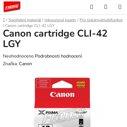
Přejít
Hledat
NÁKUP
na
KOŠÍK
obsah
Domů
/
Spotřební materiál
/
Inkoustové kazety
/
Pro tiskárny/multifunkce
/
Canon cartridge CLI-42 LGY
Canon cartridge CLI-42
LGY
Průměrné
Neohodnoceno
Podrobnosti hodnocení
hodnocení
Značka:
Canon
produktu
je
0,0
z
5
hvězdiček.