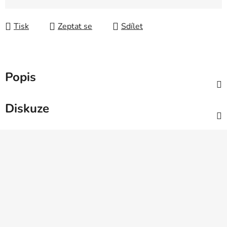
Měrná cena:
Tisk
Zeptat se
Sdílet
Popis
Diskuze
Z
á
p
a
t
í