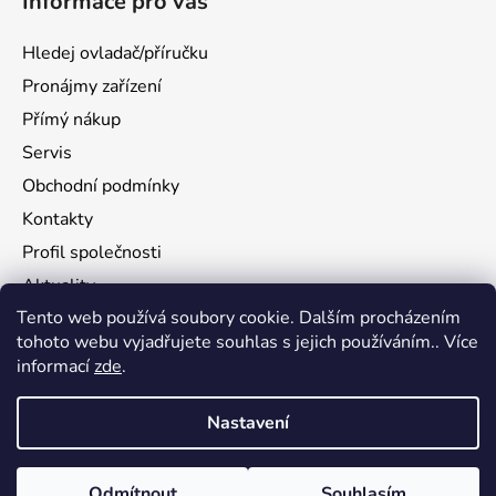
Informace pro vás
Hledej ovladač/příručku
Pronájmy zařízení
Přímý nákup
Servis
Obchodní podmínky
Kontakty
Profil společnosti
Aktuality
Tento web používá soubory cookie. Dalším procházením
Ochrana osobních údajů
tohoto webu vyjadřujete souhlas s jejich používáním.. Více
Ke stažení
informací
zde
.
Vrácení zboží
Nastavení
Vytvořil Shoptet
Odmítnout
Souhlasím