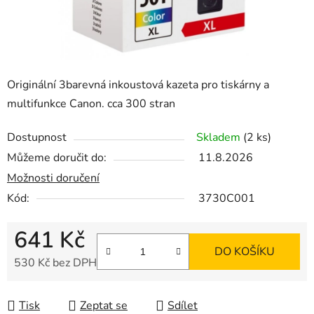
Originální 3barevná inkoustová kazeta pro tiskárny a
multifunkce Canon. cca 300 stran
Dostupnost
Skladem
(2 ks)
Můžeme doručit do:
11.8.2026
Možnosti doručení
Kód:
3730C001
641 Kč
DO KOŠÍKU
530 Kč bez DPH
Měrná cena:
Tisk
Zeptat se
Sdílet