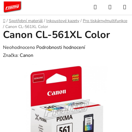
Přejít
Hledat
NÁKUP
na
KOŠÍK
obsah
Domů
/
Spotřební materiál
/
Inkoustové kazety
/
Pro tiskárny/multifunkce
/
Canon CL-561XL Color
Canon CL-561XL Color
Průměrné
Neohodnoceno
Podrobnosti hodnocení
hodnocení
Značka:
Canon
produktu
je
0,0
z
5
hvězdiček.