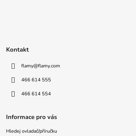
Kontakt
flamy
@
flamy.com
466 614 555
466 614 554
Informace pro vás
Hledej ovladač/příručku