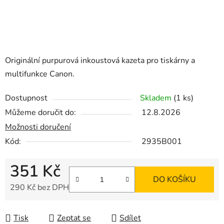
Originální purpurová inkoustová kazeta pro tiskárny a
multifunkce Canon.
Dostupnost
Skladem
(1 ks)
Můžeme doručit do:
12.8.2026
Možnosti doručení
Kód:
2935B001
351 Kč
DO KOŠÍKU
290 Kč bez DPH
Měrná cena:
Tisk
Zeptat se
Sdílet