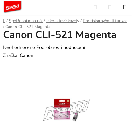
Přejít
Hledat
NÁKUP
na
KOŠÍK
obsah
Domů
/
Spotřební materiál
/
Inkoustové kazety
/
Pro tiskárny/multifunkce
/
Canon CLI-521 Magenta
Canon CLI-521 Magenta
Průměrné
Neohodnoceno
Podrobnosti hodnocení
hodnocení
Značka:
Canon
produktu
je
0,0
z
5
hvězdiček.