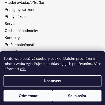
Hledej ovladač/příručku
Pronájmy zařízení
Přímý nákup
Servis
Obchodní podmínky
Kontakty
Profil společnosti
Aktuality
Tento web používá soubory cookie. Dalším procházením
Ochrana osobních údajů
tohoto webu vyjadřujete souhlas s jejich používáním.. Více
Ke stažení
informací
zde
.
Vrácení zboží
Nastavení
Vytvořil Shoptet
Odmítnout
Souhlasím
Copyright 2026
flamy.com
. Všechna práva vyhrazena.
Upravit nastavení cookies