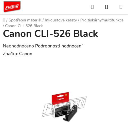
Přejít
Hledat
NÁKUP
na
KOŠÍK
obsah
Domů
/
Spotřební materiál
/
Inkoustové kazety
/
Pro tiskárny/multifunkce
/
Canon CLI-526 Black
Canon CLI-526 Black
Průměrné
Neohodnoceno
Podrobnosti hodnocení
hodnocení
Značka:
Canon
produktu
je
0,0
z
5
hvězdiček.