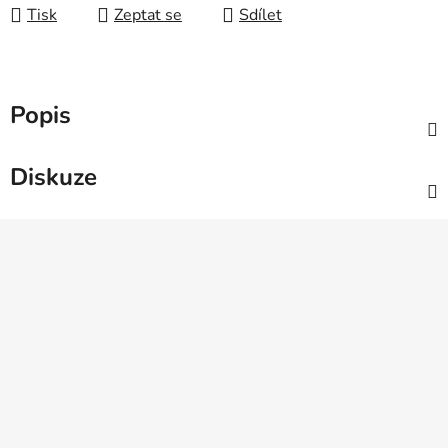
Tisk
Zeptat se
Sdílet
Popis
Diskuze
Z
á
p
a
t
í