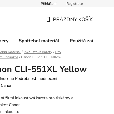
Přihlášení
Registrace
Profil společnosti
Aktuality
Ochrana osobních údajů
PRÁZDNÝ KOŠÍK
NÁKUPNÍ
KOŠÍK
nery
Spotřební materiál
Použitá zařízení
ební materiál
/
Inkoustové kazety
/
Pro
/multifunkce
/
Canon CLI-551XL Yellow
on CLI-551XL Yellow
né
dnoceno
Podrobnosti hodnocení
ení
:
Canon
tu
lní žlutá inkoustová kazeta pro tiskárny a
unkce Canon.
ce inkoustu