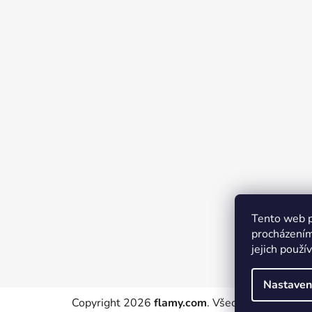
p
a
t
í
Tento web p
procházením
jejich použí
Nastaven
Copyright 2026
flamy.com
. Všechna práva vyhr