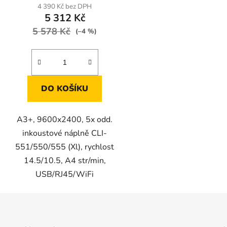
4 390 Kč bez DPH
5 312 Kč
5 578 Kč
(–4 %)
DO KOŠÍKU
A3+, 9600x2400, 5x odd.
inkoustové náplně CLI-
551/550/555 (Xl), rychlost
14.5/10.5, A4 str/min,
USB/RJ45/WiFi