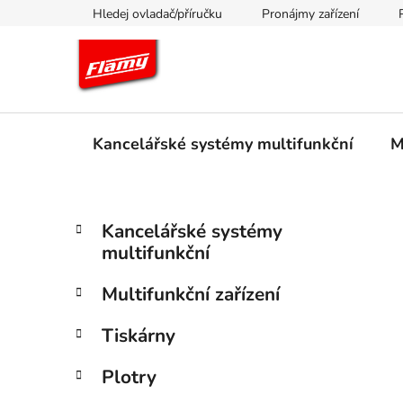
Přejít
Hledej ovladač/příručku
Pronájmy zařízení
na
obsah
Kancelářské systémy multifunkční
M
P
K
Přeskočit
Kancelářské systémy
a
kategorie
o
multifunkční
t
s
e
t
Multifunkční zařízení
g
r
o
Tiskárny
a
r
i
n
Plotry
e
n