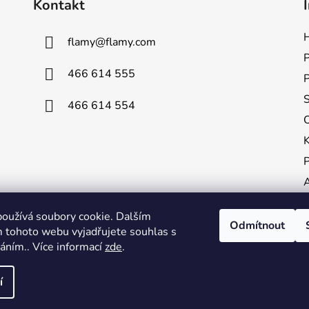
Kontakt
H
flamy
@
flamy.com
P
466 614 555
S
466 614 554
P
A
oužívá soubory cookie. Dalším
K
Odmítnout
 tohoto webu vyjadřujete souhlas s
V
váním.. Více informací
zde
.
í
azena.
Upravit nastavení cookies