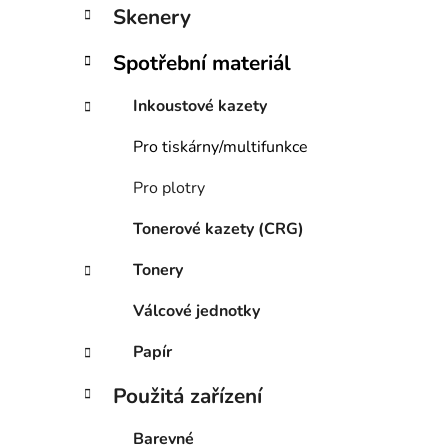
í
Skenery
p
a
Spotřební materiál
n
e
Inkoustové kazety
l
Pro tiskárny/multifunkce
Pro plotry
Tonerové kazety (CRG)
Tonery
Válcové jednotky
Papír
Použitá zařízení
Barevné