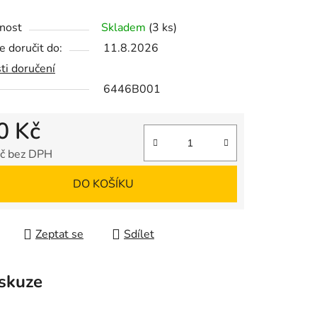
nost
Skladem
(3 ks)
ek.
 doručit do:
11.8.2026
ti doručení
6446B001
0 Kč
č bez DPH
 cena:
DO KOŠÍKU
Zeptat se
Sdílet
skuze