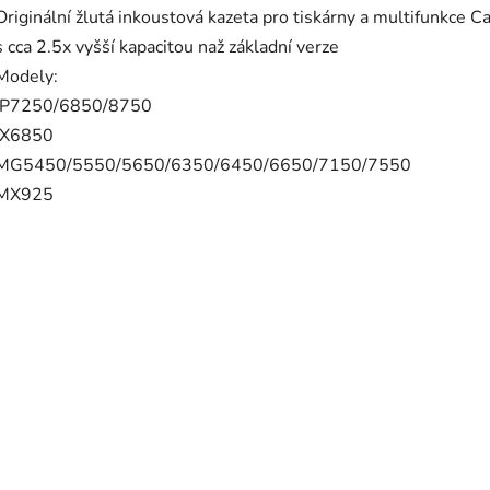
Originální žlutá inkoustová kazeta pro tiskárny a multifunkce C
s cca 2.5x vyšší kapacitou naž základní verze
Modely:
iP7250/6850/8750
iX6850
MG5450/5550/5650/6350/6450/6650/7150/7550
MX925
LI-551, CLI 551, CLI551
P 7250, 6850, 8750, iP7250, iP6850, iP8750
X 6850, iX6850
MG 5450, 5550, 5650, 6350, 6450, 6650, 7150, 7550, MG5450, MG5550, MG5650, MG6350, MG
MG6650, MG7150, MG7550
MX925, 925