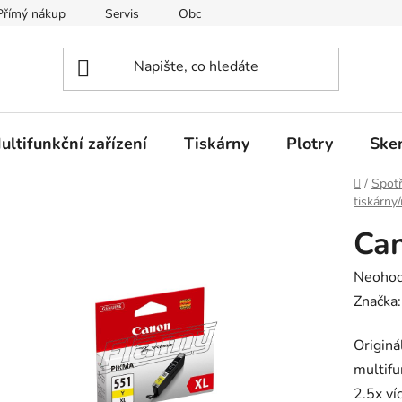
Přímý nákup
Servis
Obchodní podmínky
Kontakty
ultifunkční zařízení
Tiskárny
Plotry
Ske
Domů
/
Spotř
tiskárny
Can
Průměr
Neoho
hodnoc
Značka
produk
Originá
je
multif
0,0
2.5x ví
z