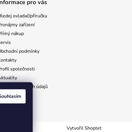
Informace pro vás
ledej ovladač/příručku
ronájmy zařízení
Přímý nákup
ervis
Obchodní podmínky
Kontakty
rofil společnosti
ktuality
Ochrana osobních údajů
e stažení
Souhlasím
rácení zboží
Vytvořil Shoptet