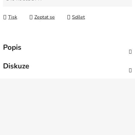
Měrná cena:
Tisk
Zeptat se
Sdílet
Popis
Diskuze
Z
á
p
a
t
í