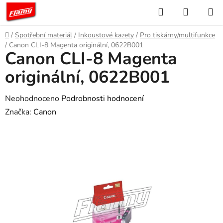
Přejít
Hledat
NÁKUP
na
KOŠÍK
obsah
Domů
/
Spotřební materiál
/
Inkoustové kazety
/
Pro tiskárny/multifunkce
/
Canon CLI-8 Magenta originální, 0622B001
Canon CLI-8 Magenta
originální, 0622B001
Průměrné
Neohodnoceno
Podrobnosti hodnocení
hodnocení
Značka:
Canon
produktu
je
0,0
z
5
hvězdiček.