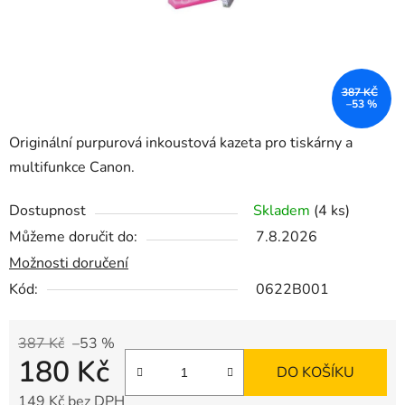
387 KČ
–53 %
Originální purpurová inkoustová kazeta pro tiskárny a
multifunkce Canon.
Dostupnost
Skladem
(4 ks)
Můžeme doručit do:
7.8.2026
Možnosti doručení
Kód:
0622B001
387 Kč
–53 %
180 Kč
DO KOŠÍKU
149 Kč bez DPH