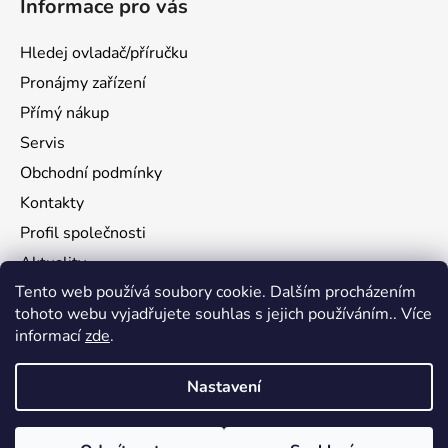
Informace pro vás
Hledej ovladač/příručku
Pronájmy zařízení
Přímý nákup
Servis
Obchodní podmínky
Kontakty
Profil společnosti
Aktuality
Tento web používá soubory cookie. Dalším procházením
Ochrana osobních údajů
tohoto webu vyjadřujete souhlas s jejich používáním.. Více
Ke stažení
informací
zde
.
Vrácení zboží
Nastavení
Vytvořil Shoptet