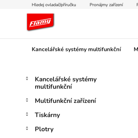
Přejít
Hledej ovladač/příručku
Pronájmy zařízení
na
obsah
Kancelářské systémy multifunkční
M
P
K
Přeskočit
Kancelářské systémy
a
kategorie
o
multifunkční
t
s
e
t
Multifunkční zařízení
g
r
o
Tiskárny
a
r
i
n
Plotry
e
n