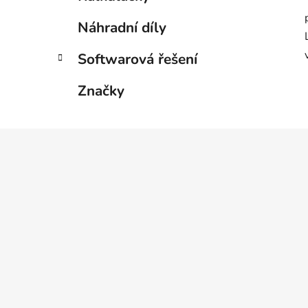
Náhradní díly
Softwarová řešení
Značky
Z
á
p
a
t
í