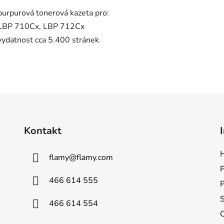
purpurová tonerová kazeta pro:
LBP 710Cx, LBP 712Cx
vydatnost cca 5.400 stránek
CRG040, CRG 040
Kontakt
H
flamy
@
flamy.com
P
466 614 555
S
466 614 554