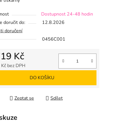
é tiskárny
nost
Dostupnost 24-48 hodin
 doručit do:
12.8.2026
ek.
ti doručení
0456C001
719 Kč
 Kč bez DPH
 cena:
DO KOŠÍKU
Zeptat se
Sdílet
skuze