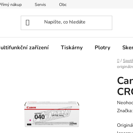
Přímý nákup
Servis
Obchodní podmínky
Kontakty
ultifunkční zařízení
Tiskárny
Plotry
Ske
Domů
/
Spotř
originál
Can
CR
Průměr
Neoho
hodnoc
Značka
produk
Originá
je