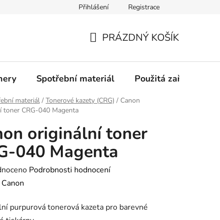
Přihlášení
Registrace
Profil společnosti
Aktuality
Ochrana osobních údajů
PRÁZDNÝ KOŠÍK
NÁKUPNÍ
KOŠÍK
nery
Spotřební materiál
Použitá zařízení
ební materiál
/
Tonerové kazety (CRG)
/
Canon
ní toner CRG-040 Magenta
on originální toner
G-040 Magenta
né
dnoceno
Podrobnosti hodnocení
ení
:
Canon
tu
lní purpurová tonerová kazeta pro barevné