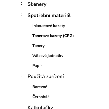
í
Skenery
p
a
Spotřební materiál
n
e
Inkoustové kazety
l
Tonerové kazety (CRG)
Tonery
Válcové jednotky
Papír
Použitá zařízení
Barevné
Černobílé
Kalkulačky