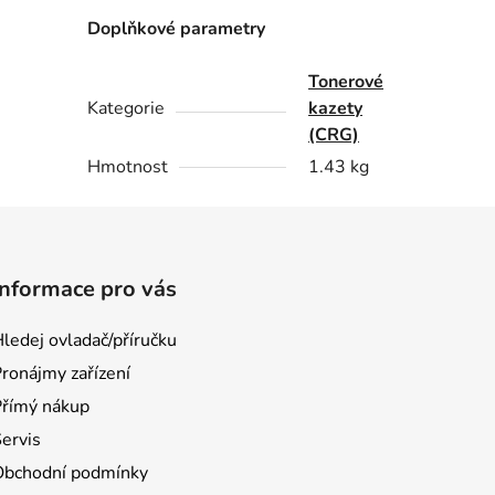
Doplňkové parametry
Tonerové
Kategorie
kazety
(CRG)
Hmotnost
1.43 kg
Informace pro vás
ledej ovladač/příručku
ronájmy zařízení
Přímý nákup
ervis
Obchodní podmínky