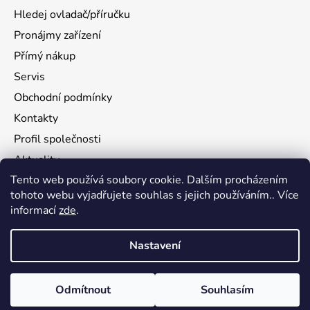
Hledej ovladač/příručku
Pronájmy zařízení
Přímý nákup
Servis
Obchodní podmínky
Kontakty
Profil společnosti
Aktuality
Tento web používá soubory cookie. Dalším procházením
Ochrana osobních údajů
tohoto webu vyjadřujete souhlas s jejich používáním.. Více
Ke stažení
informací
zde
.
Vrácení zboží
Nastavení
Vytvořil Shoptet
Odmítnout
Souhlasím
Copyright 2026
flamy.com
. Všechna práva vyhrazena.
Upravit nastavení cookies