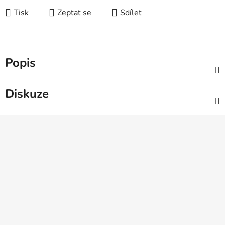
Tisk
Zeptat se
Sdílet
Popis
Diskuze
Z
á
p
a
t
í