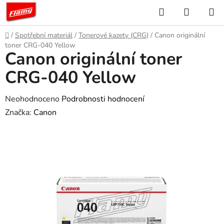
Přejít
Hledat
NÁKUP
na
KOŠÍK
obsah
Domů
/
Spotřební materiál
/
Tonerové kazety (CRG)
/
Canon originální
toner CRG-040 Yellow
Canon originální toner
CRG-040 Yellow
Průměrné
Neohodnoceno
Podrobnosti hodnocení
hodnocení
Značka:
Canon
produktu
je
0,0
z
5
hvězdiček.