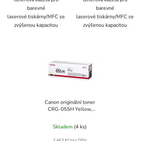
barevné
barevné
laserové tiskárny/MFC se
laserové tiskárny/MFC se
zvýšenou kapacitou
zvýšenou kapacitou
Canon originální toner
CRG-055H Yellow,
3017C002
Skladem
(4 ks)
3 463 Kč bez DPH