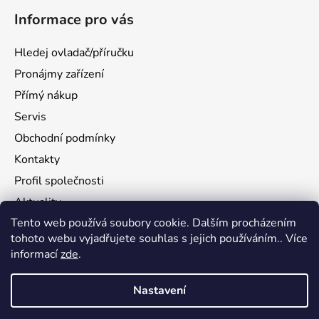
Informace pro vás
Hledej ovladač/příručku
Pronájmy zařízení
Přímý nákup
Servis
Obchodní podmínky
Kontakty
Profil společnosti
Aktuality
Tento web používá soubory cookie. Dalším procházením
Ochrana osobních údajů
tohoto webu vyjadřujete souhlas s jejich používáním.. Více
Ke stažení
informací
zde
.
Vrácení zboží
Nastavení