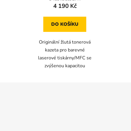
4 190 Kč
DO KOŠÍKU
Originální žlutá tonerová
kazeta pro barevné
laserové tiskárny/MFC se
zvýšenou kapacitou
Z
á
p
a
t
í