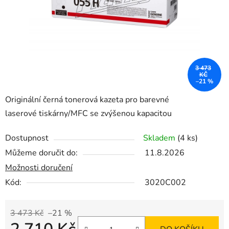
3 473
KČ
–21 %
Originální černá tonerová kazeta pro barevné
laserové tiskárny/MFC se zvýšenou kapacitou
Dostupnost
Skladem
(4 ks)
Můžeme doručit do:
11.8.2026
Možnosti doručení
Kód:
3020C002
3 473 Kč
–21 %