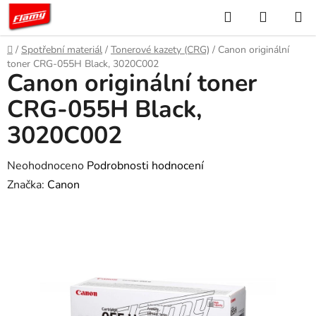
Přejít
Hledat
NÁKUP
na
KOŠÍK
obsah
Domů
/
Spotřební materiál
/
Tonerové kazety (CRG)
/
Canon originální
toner CRG-055H Black, 3020C002
Canon originální toner
CRG-055H Black,
3020C002
Průměrné
Neohodnoceno
Podrobnosti hodnocení
hodnocení
Značka:
Canon
produktu
je
0,0
z
5
hvězdiček.