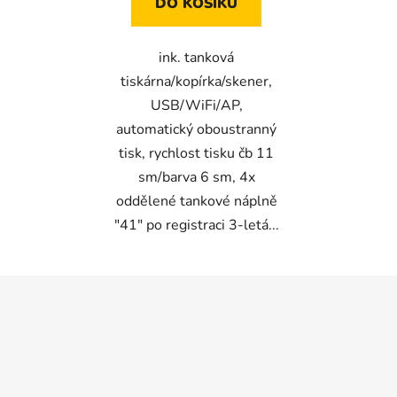
DO KOŠÍKU
ink. tanková
tiskárna/kopírka/skener,
USB/WiFi/AP,
automatický oboustranný
tisk, rychlost tisku čb 11
sm/barva 6 sm, 4x
oddělené tankové náplně
"41" po registraci 3-letá...
Z
á
p
a
t