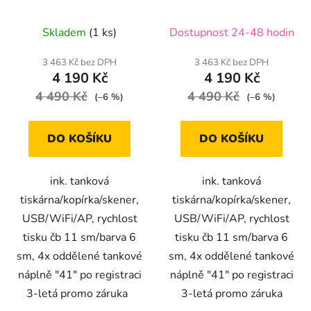
záruka
Skladem
(1 ks)
Dostupnost 24-48 hodin
3 463 Kč bez DPH
3 463 Kč bez DPH
4 190 Kč
4 190 Kč
4 490 Kč
4 490 Kč
(–6 %)
(–6 %)
DO KOŠÍKU
DO KOŠÍKU
ink. tanková
ink. tanková
tiskárna/kopírka/skener,
tiskárna/kopírka/skener,
USB/WiFi/AP, rychlost
USB/WiFi/AP, rychlost
tisku čb 11 sm/barva 6
tisku čb 11 sm/barva 6
sm, 4x oddělené tankové
sm, 4x oddělené tankové
náplně "41" po registraci
náplně "41" po registraci
3-letá promo záruka
3-letá promo záruka