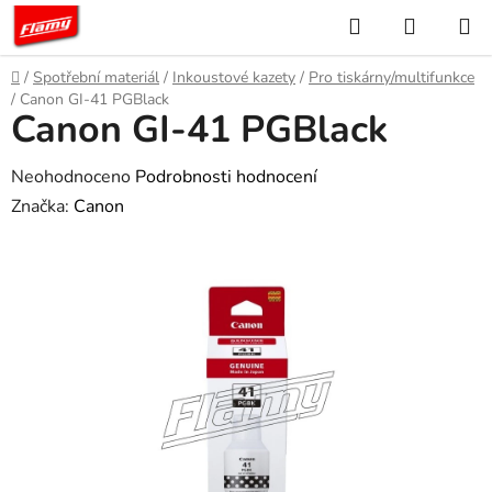
Přejít
Hledat
NÁKUP
na
KOŠÍK
obsah
Domů
/
Spotřební materiál
/
Inkoustové kazety
/
Pro tiskárny/multifunkce
/
Canon GI-41 PGBlack
Canon GI-41 PGBlack
Průměrné
Neohodnoceno
Podrobnosti hodnocení
hodnocení
Značka:
Canon
produktu
je
0,0
z
5
hvězdiček.