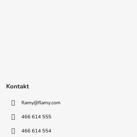
í
Kontakt
flamy
@
flamy.com
466 614 555
466 614 554