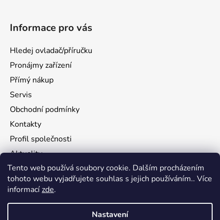
Informace pro vás
Hledej ovladač/příručku
Pronájmy zařízení
Přímý nákup
Servis
Obchodní podmínky
Kontakty
Profil společnosti
Aktuality
Tento web používá soubory cookie. Dalším procházením
Ochrana osobních údajů
tohoto webu vyjadřujete souhlas s jejich používáním.. Více
Ke stažení
informací
zde
.
Vrácení zboží
Nastavení