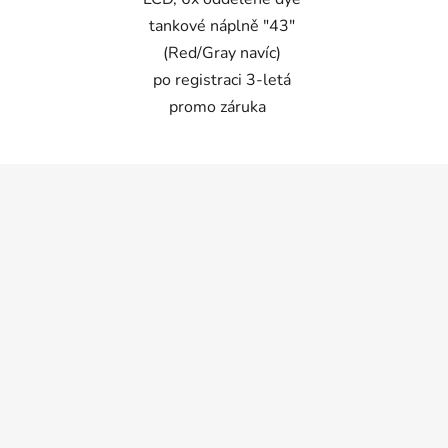
tankové náplně "43"
(Red/Gray navíc)
po registraci 3-letá
promo záruka
Z
á
p
a
t
í