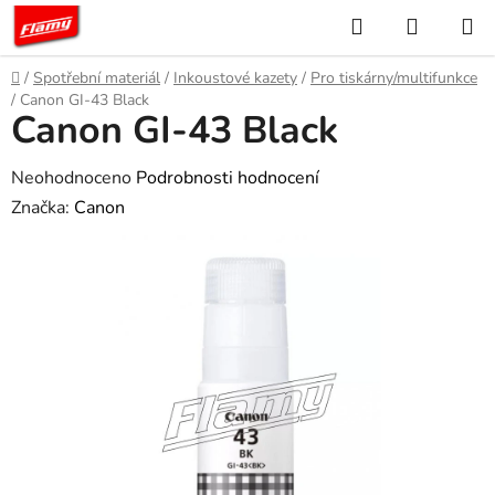
Přejít
Hledat
NÁKUP
na
KOŠÍK
obsah
Domů
/
Spotřební materiál
/
Inkoustové kazety
/
Pro tiskárny/multifunkce
/
Canon GI-43 Black
Canon GI-43 Black
Průměrné
Neohodnoceno
Podrobnosti hodnocení
hodnocení
Značka:
Canon
produktu
je
0,0
z
5
hvězdiček.