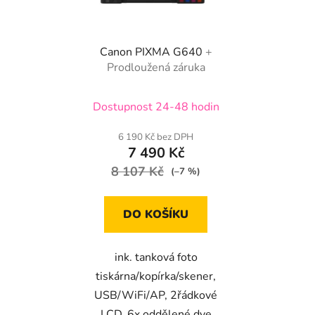
Canon PIXMA G640
+
Prodloužená záruka
Dostupnost 24-48 hodin
6 190 Kč bez DPH
7 490 Kč
8 107 Kč
(–7 %)
DO KOŠÍKU
ink. tanková foto
tiskárna/kopírka/skener,
USB/WiFi/AP, 2řádkové
LCD, 6x oddělené dye