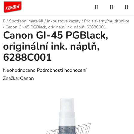
Přejít
Hledat
NÁKUP
na
KOŠÍK
obsah
Domů
/
Spotřební materiál
/
Inkoustové kazety
/
Pro tiskárny/multifunkce
/
Canon GI-45 PGBlack, originální ink. náplň, 6288C001
Canon GI-45 PGBlack,
originální ink. náplň,
6288C001
Průměrné
Neohodnoceno
Podrobnosti hodnocení
hodnocení
Značka:
Canon
produktu
je
0,0
z
5
hvězdiček.