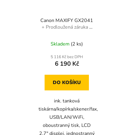
Canon MAXIFY GX2041
+ Prodloužená záruka +
dárek
Skladem
(2 ks)
5 116 Kč bez DPH
6 190 Kč
DO KOŠÍKU
ink. tanková
tiskárna/kopírka/skener/fax,
USB/LAN/WiFi,
oboustranný tisk, LCD
2.7" displej, jednostranný