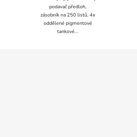
podavač předloh,
zásobník na 250 listů, 4x
oddělené pigmentové
tankové...
Z
á
p
a
t
í