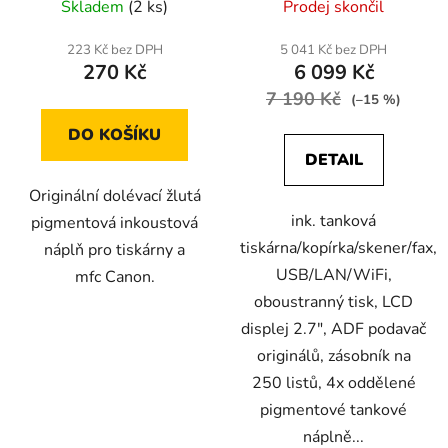
Skladem
(2 ks)
Prodej skončil
223 Kč bez DPH
5 041 Kč bez DPH
270 Kč
6 099 Kč
7 190 Kč
(–15 %)
DO KOŠÍKU
DETAIL
Originální dolévací žlutá
ink. tanková
pigmentová inkoustová
tiskárna/kopírka/skener/fax,
náplň pro tiskárny a
USB/LAN/WiFi,
mfc Canon.
oboustranný tisk, LCD
displej 2.7", ADF podavač
originálů, zásobník na
250 listů, 4x oddělené
pigmentové tankové
náplně...