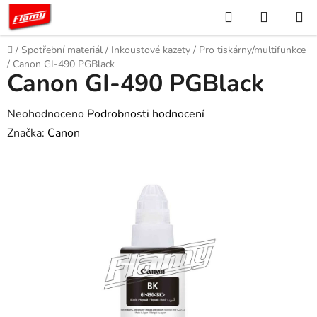
Přejít
Hledat
NÁKUP
na
KOŠÍK
obsah
Domů
/
Spotřební materiál
/
Inkoustové kazety
/
Pro tiskárny/multifunkce
/
Canon GI-490 PGBlack
Canon GI-490 PGBlack
Průměrné
Neohodnoceno
Podrobnosti hodnocení
hodnocení
Značka:
Canon
produktu
je
0,0
z
5
hvězdiček.