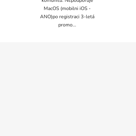
komunitu: NEpodporuje
MacOS (mobilni iOS -
ANO)po registraci 3-letá
promo...
Z
á
p
a
t
í