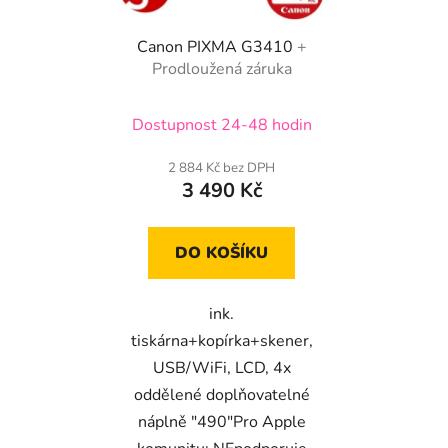
Canon PIXMA G3410
+
Prodloužená záruka
Dostupnost 24-48 hodin
2 884 Kč bez DPH
3 490 Kč
DO KOŠÍKU
ink.
tiskárna+kopírka+skener,
USB/WiFi, LCD, 4x
oddělené doplňovatelné
náplně "490"Pro Apple