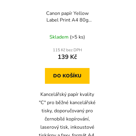
Canon papír Yellow
Label Print A4 80g
(500 listů)
Skladem
(>5 ks)
115 Kč bez DPH
139 Kč
DO KOŠÍKU
Kancelářský papír kvality
"C" pro běžné kancelářské
tisky, doporučovaný pro
černobílé kopírování,
laserový tisk, inkoustové
tiskárny a faxy, formát A4,