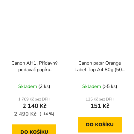
Canon AH1, Přídavný
Canon papír Orange
podavač papíru
Label Top A4 80g (500
0732A033
listů)
Skladem
(2 ks)
Skladem
(>5 ks)
1 769 Kč bez DPH
125 Kč bez DPH
2 140 Kč
151 Kč
2 490 Kč
(–14 %)
DO KOŠÍKU
DO KOŠÍKU