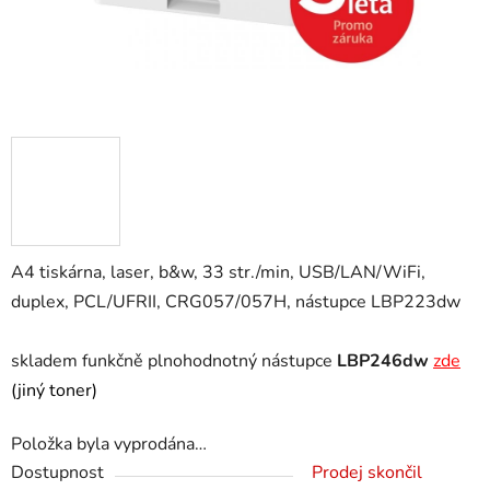
A4 tiskárna, laser, b&w, 33 str./min, USB/LAN/WiFi,
duplex, PCL/UFRII, CRG057/057H, nástupce LBP223dw
skladem funkčně plnohodnotný nástupce
LBP246dw
zde
(jiný toner)
Položka byla vyprodána…
Dostupnost
Prodej skončil