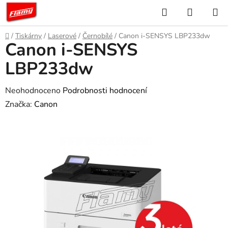
Přejít
Hledat
NÁKUP
na
KOŠÍK
obsah
Domů
/
Tiskárny
/
Laserové
/
Černobílé
/
Canon i-SENSYS LBP233dw
Canon i-SENSYS
LBP233dw
Průměrné
Neohodnoceno
Podrobnosti hodnocení
hodnocení
Značka:
Canon
produktu
je
0,0
z
5
hvězdiček.