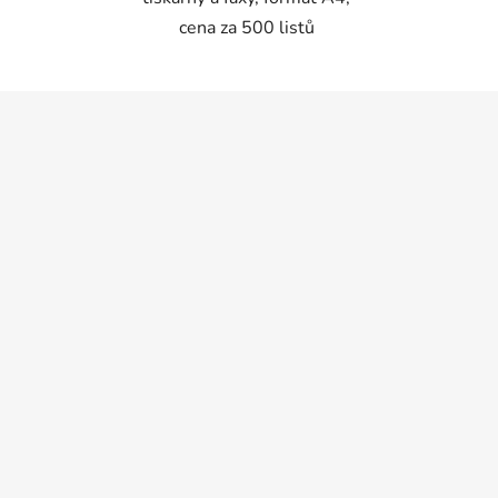
cena za 500 listů
Z
á
p
a
t
í