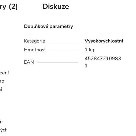
ry (2)
Diskuze
Doplňkové parametry
Kategorie
Vysokorychlostní
Hmotnost
1 kg
452847210983
EAN
1
zení
pro
i
em
vých