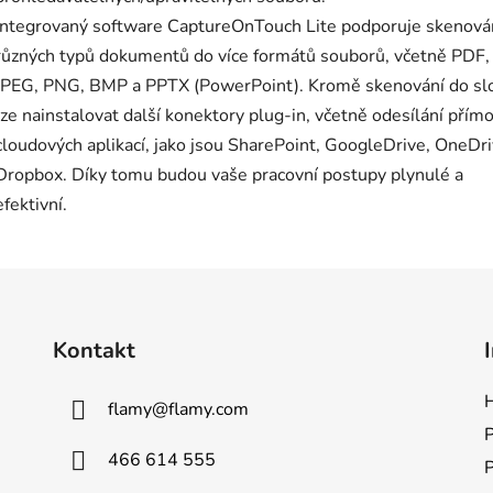
Integrovaný software CaptureOnTouch Lite podporuje skenová
různých typů dokumentů do více formátů souborů, včetně PDF, 
JPEG, PNG, BMP a PPTX (PowerPoint). Kromě skenování do sl
lze nainstalovat další konektory plug-in, včetně odesílání přím
cloudových aplikací, jako jsou SharePoint, GoogleDrive, OneDri
Dropbox. Díky tomu budou vaše pracovní postupy plynulé a
efektivní.
Kontakt
H
flamy
@
flamy.com
P
466 614 555