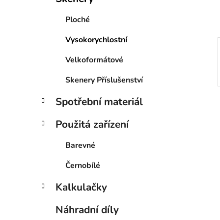
p
a
Ploché
n
Vysokorychlostní
e
l
Velkoformátové
Skenery Příslušenství
Spotřební materiál
Použitá zařízení
Barevné
Černobílé
Kalkulačky
Náhradní díly