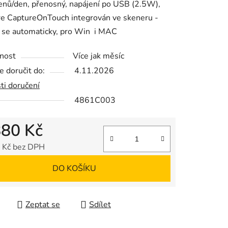
nů/den, přenosný, napájení po USB (2.5W),
re CaptureOnTouch integrován ve skeneru -
 se automaticky, pro Win i MAC
ek.
nost
Více jak měsíc
 doručit do:
4.11.2026
ti doručení
4861C003
880 Kč
 Kč bez DPH
 cena:
DO KOŠÍKU
Zeptat se
Sdílet