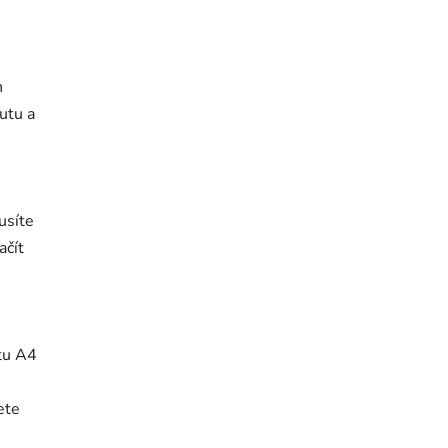
h
utu a
usíte
ačít
tu A4
ete