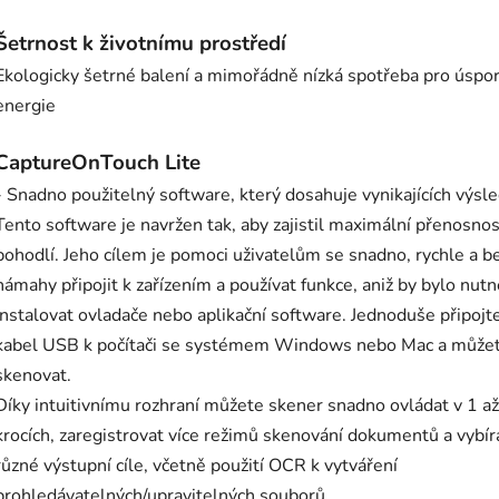
Šetrnost k životnímu prostředí
Ekologicky šetrné balení a mimořádně nízká spotřeba pro úspo
energie
CaptureOnTouch Lite
- Snadno použitelný software, který dosahuje vynikajících výsl
Tento software je navržen tak, aby zajistil maximální přenosnos
pohodlí. Jeho cílem je pomoci uživatelům se snadno, rychle a b
námahy připojit k zařízením a používat funkce, aniž by bylo nutn
instalovat ovladače nebo aplikační software. Jednoduše připojt
kabel USB k počítači se systémem Windows nebo Mac a může
skenovat.
Díky intuitivnímu rozhraní můžete skener snadno ovládat v 1 až
krocích, zaregistrovat více režimů skenování dokumentů a vybír
různé výstupní cíle, včetně použití OCR k vytváření
prohledávatelných/upravitelných souborů.