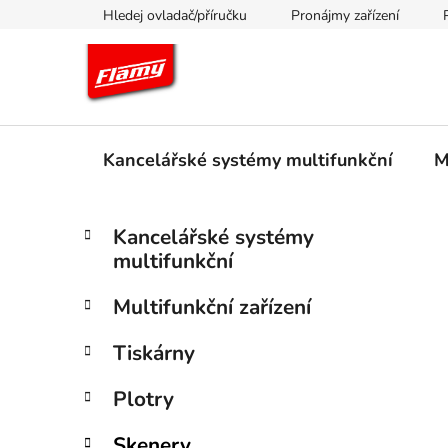
Přejít
Hledej ovladač/příručku
Pronájmy zařízení
na
obsah
Kancelářské systémy multifunkční
M
P
K
Přeskočit
Kancelářské systémy
a
kategorie
o
multifunkční
t
s
e
t
Multifunkční zařízení
g
r
o
Tiskárny
a
r
i
n
Plotry
e
n
í
Skenery