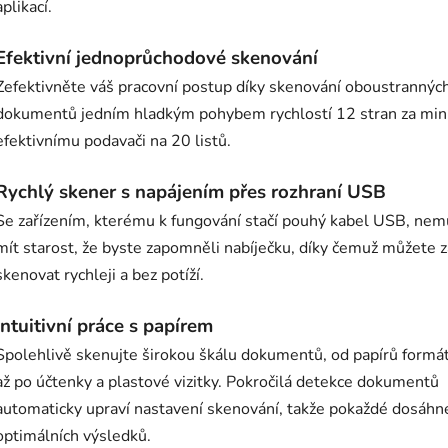
aplikací.
Efektivní jednoprůchodové skenování
Zefektivněte váš pracovní postup díky skenování oboustrannýc
dokumentů jedním hladkým pohybem rychlostí 12 stran za min
efektivnímu podavači na 20 listů.
Rychlý skener s napájením přes rozhraní USB
Se zařízením, kterému k fungování stačí pouhý kabel USB, nem
mít starost, že byste zapomněli nabíječku, díky čemuž můžete z
skenovat rychleji a bez potíží.
Intuitivní práce s papírem
Spolehlivě skenujte širokou škálu dokumentů, od papírů formá
až po účtenky a plastové vizitky. Pokročilá detekce dokumentů
automaticky upraví nastavení skenování, takže pokaždé dosáhn
optimálních výsledků.