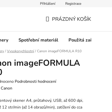
Přihlášení
Registrace
Profil společnosti
Aktuality
Ochrana osobních údajů
PRÁZDNÝ KOŠÍK
NÁKUPNÍ
KOŠÍK
nery
Spotřební materiál
Použitá zařízení
ery
/
Vysokorychlostní
/
Canon imageFORMULA R10
non imageFORMULA
0
né
dnoceno
Podrobnosti hodnocení
ení
:
Canon
tu
ntový skener A4, průtahový, USB, až 600 dpi,
až 12 str/min (až 14 obrazů/min), zatížení do cca