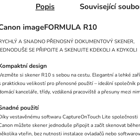
Popis
Související soubo
Canon imageFORMULA R10
RYCHLÝ A SNADNO PŘENOSNÝ DOKUMENTOVÝ SKENER,
JEDNODUŠE SE PŘIPOJTE A SKENUJTE KDEKOLI A KDYKOLI
Kompaktní design
Vezměte si skener R10 s sebou na cestu. Elegantní a lehké zaří
s praktickou velikostí pro přenosné použití – ideální společník 
domácí kanceláře, třídy, vzdálená pracoviště a přesuny mezi nim
Snadné použití
Díky vestavěnému softwaru CaptureOnTouch Lite společnosti
Canon můžete skener jednoduše připojit a začít skenovat běh
několika vteřin, bez nutnosti instalace ovladačů nebo softwaro