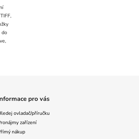
ní
TIFF,
ožky
o do
ve,
Informace pro vás
ledej ovladač/příručku
ronájmy zařízení
Přímý nákup