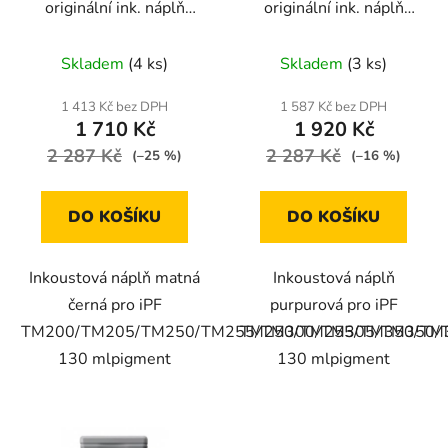
originální ink. náplň
originální ink. náplň
(2884C001), matt black
(6267C001), magenta
Skladem
(4 ks)
Skladem
(3 ks)
1 413 Kč bez DPH
1 587 Kč bez DPH
1 710 Kč
1 920 Kč
2 287 Kč
2 287 Kč
(–25 %)
(–16 %)
DO KOŠÍKU
DO KOŠÍKU
Inkoustová náplň matná
Inkoustová náplň
černá pro iPF
purpurová pro iPF
TM200/TM205/TM250/TM255/TM300/TM305/TM350/
TM250/TM255/TM350/TM
130 mlpigment
130 mlpigment