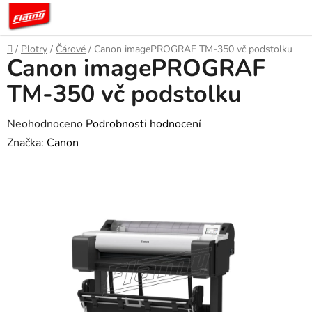
Přejít
na
obsah
Domů
/
Plotry
/
Čárové
/
Canon imagePROGRAF TM-350 vč podstolku
Canon imagePROGRAF
TM-350 vč podstolku
Průměrné
Neohodnoceno
Podrobnosti hodnocení
hodnocení
Značka:
Canon
produktu
je
0,0
z
5
hvězdiček.