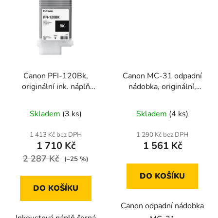
Canon PFI-120Bk,
Canon MC-31 odpadní
originální ink. náplň
nádobka, originální,
(2885C001), black
1156C005
Skladem
(3 ks)
Skladem
(4 ks)
1 413 Kč bez DPH
1 290 Kč bez DPH
1 710 Kč
1 561 Kč
2 287 Kč
(–25 %)
DO KOŠÍKU
DO KOŠÍKU
Canon odpadní nádobka