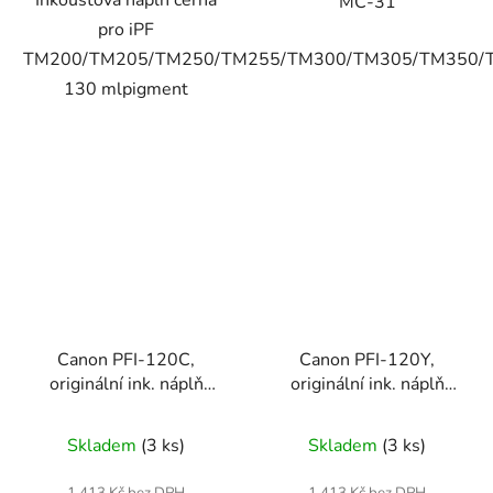
Inkoustová náplň černá
MC-31
pro iPF
TM200/TM205/TM250/TM255/TM300/TM305/TM350/
130 mlpigment
Canon PFI-120C,
Canon PFI-120Y,
originální ink. náplň
originální ink. náplň
(2886C001), cyan
(2888C001), yellow
Skladem
(3 ks)
Skladem
(3 ks)
1 413 Kč bez DPH
1 413 Kč bez DPH