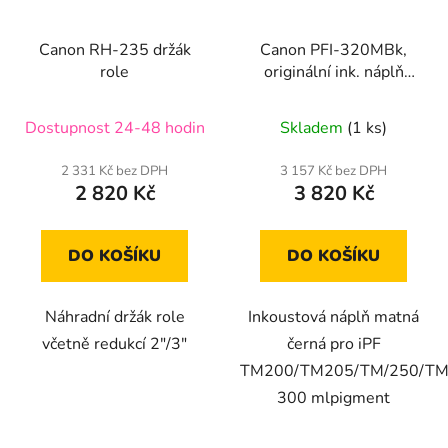
Canon RH-235 držák
Canon PFI-320MBk,
role
originální ink. náplň
(2889C001), matt black
Dostupnost 24-48 hodin
Skladem
(1 ks)
2 331 Kč bez DPH
3 157 Kč bez DPH
2 820 Kč
3 820 Kč
DO KOŠÍKU
DO KOŠÍKU
Náhradní držák role
Inkoustová náplň matná
včetně redukcí 2"/3"
černá pro iPF
TM200/TM205/TM/250/TM
300 mlpigment