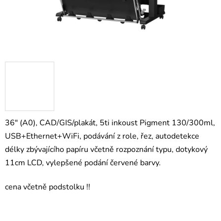
36" (A0), CAD/GIS/plakát, 5ti inkoust Pigment 130/300ml,
USB+Ethernet+WiFi, podávání z role, řez, autodetekce
délky zbývajícího papíru včetně rozpoznání typu, dotykový
11cm LCD, vylepšené podání červené barvy.
cena včetně podstolku !!
TM350, TM 350