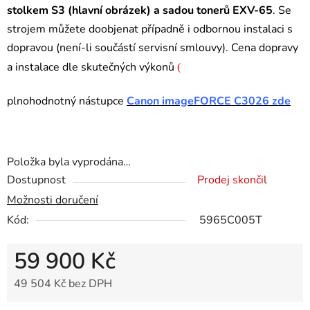
stolkem S3
(hlavní o
brázek) a sadou tonerů EXV-65
. Se
strojem můžete doobjenat případně i odbornou instalaci s
dopravou (není-li součástí servisní smlouvy). Cena dopravy
a instalace dle skutečných výkonů
(
plnohodnotný nástupce
Canon imageFORCE C3026 zde
Položka byla vyprodána…
Dostupnost
Prodej skončil
Možnosti doručení
Kód:
5965C005T
59 900 Kč
49 504 Kč bez DPH
Měrná cena: