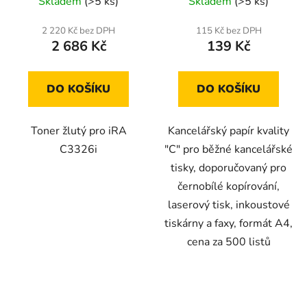
Skladem
(>5 ks)
Skladem
(>5 ks)
2 220 Kč bez DPH
115 Kč bez DPH
2 686 Kč
139 Kč
DO KOŠÍKU
DO KOŠÍKU
Toner žlutý pro iRA
Kancelářský papír kvality
C3326i
"C" pro běžné kancelářské
tisky, doporučovaný pro
černobílé kopírování,
laserový tisk, inkoustové
tiskárny a faxy, formát A4,
cena za 500 listů