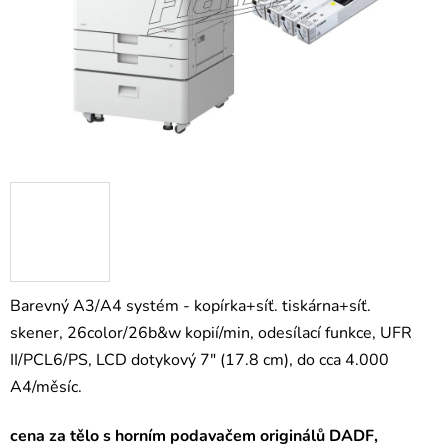
Barevný A3/A4 systém - kopírka+síť. tiskárna+síť.
skener, 26color/26b&w kopií/min, odesílací funkce, UFR
II/PCL6/PS, LCD dotykový 7" (17.8 cm), do cca 4.000
A4/měsíc.
cena za tělo s horním podavačem originálů DADF,