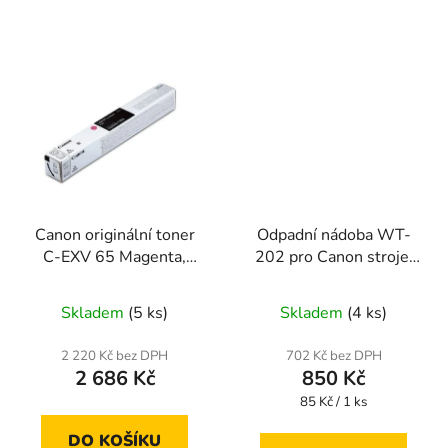
Canon originální toner
Odpadní nádoba WT-
C-EXV 65 Magenta,
202 pro Canon stroje,
5763C001
FM1-A606
Skladem
(5 ks)
Skladem
(4 ks)
2 220 Kč bez DPH
702 Kč bez DPH
2 686 Kč
850 Kč
Měrná
85 Kč / 1 ks
cena:
DO KOŠÍKU