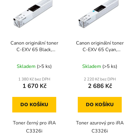
Canon originální toner
Canon originální toner
C-EXV 65 Black,
C-EXV 65 Cyan,
5761C001
5762C001
Skladem
(>5 ks)
Skladem
(>5 ks)
1 380 Kč bez DPH
2 220 Kč bez DPH
1 670 Kč
2 686 Kč
DO KOŠÍKU
DO KOŠÍKU
Toner černý pro iRA
Toner azurový pro iRA
C3326i
C3326i