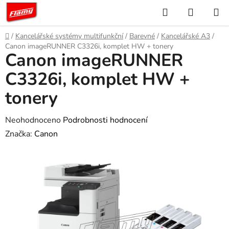
Přejít
Hledat
NÁKUP
na
KOŠÍK
obsah
Domů
/
Kancelářské systémy multifunkční
/
Barevné
/
Kancelářské A3
/
Canon imageRUNNER C3326i, komplet HW + tonery
Canon imageRUNNER
C3326i, komplet HW +
tonery
Průměrné
Neohodnoceno
Podrobnosti hodnocení
hodnocení
Značka:
Canon
produktu
je
0,0
z
5
hvězdiček.