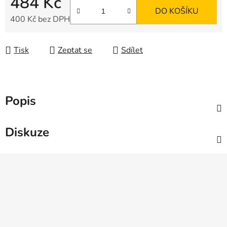
484 Kč
DO KOŠÍKU
400 Kč bez DPH
Měrná cena:
Tisk
Zeptat se
Sdílet
Popis
Diskuze
Z
á
p
a
t
í