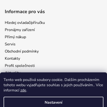
Informace pro vás
Hledej ovladač/příručku
Pronájmy zařízení
Přímý nákup
Servis
Obchodní podmínky
Kontakty
Profil společnosti
Aktuality
Tento web používá soubory cookie. Dalším procházením
Ochrana osobních údajů
tohoto webu vyjadřujete souhlas s jejich používáním.. Více
Ke stažení
informací
zde
.
Vrácení zboží
Nastavení