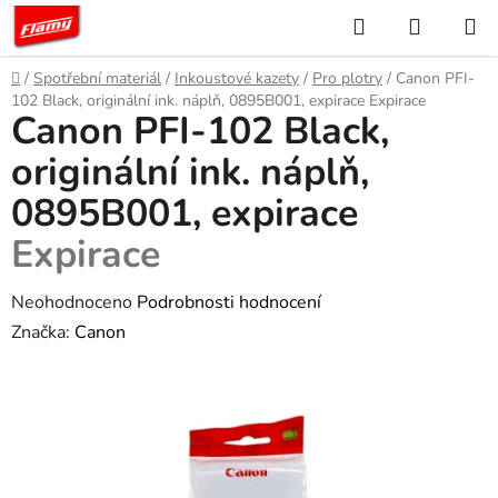
Přejít
Hledat
NÁKUP
na
KOŠÍK
obsah
Domů
/
Spotřební materiál
/
Inkoustové kazety
/
Pro plotry
/
Canon PFI-
102 Black, originální ink. náplň, 0895B001, expirace
Expirace
Canon PFI-102 Black,
originální ink. náplň,
0895B001, expirace
Expirace
Průměrné
Neohodnoceno
Podrobnosti hodnocení
hodnocení
Značka:
Canon
produktu
je
0,0
z
5