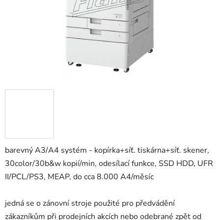
barevný A3/A4 systém - kopírka+síť. tiskárna+síť. skener,
30color/30b&w kopií/min, odesílací funkce, SSD HDD, UFR
II/PCL/PS3, MEAP, do cca 8.000 A4/měsíc
jedná se o zánovní stroje použité pro předvádění
zákazníkům při prodejních akcích nebo odebrané zpět od