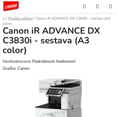
Přejít
Hledat
NÁKUP
na
KOŠÍK
obsah
Domů
/
Použitá zařízení
/
Canon iR ADVANCE DX C3830i - sestava (A3
color)
Canon iR ADVANCE DX
C3830i - sestava (A3
color)
Průměrné
Neohodnoceno
Podrobnosti hodnocení
hodnocení
Značka:
Canon
produktu
je
0,0
z
5
hvězdiček.