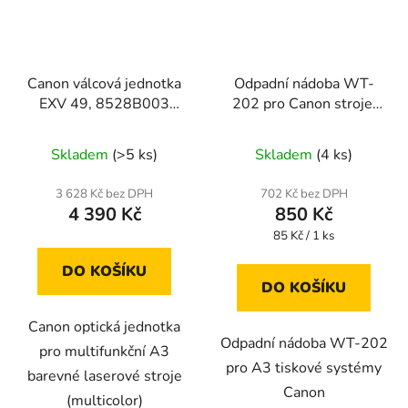
Canon válcová jednotka
Odpadní nádoba WT-
EXV 49, 8528B003
202 pro Canon stroje,
originální
FM1-A606
Skladem
(>5 ks)
Skladem
(4 ks)
3 628 Kč bez DPH
702 Kč bez DPH
4 390 Kč
850 Kč
Měrná
85 Kč / 1 ks
cena:
DO KOŠÍKU
DO KOŠÍKU
Canon optická jednotka
Odpadní nádoba WT-202
pro multifunkční A3
pro A3 tiskové systémy
barevné laserové stroje
Canon
(multicolor)