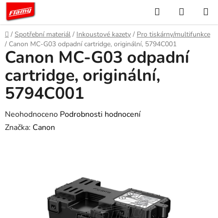
Přejít
Hledat
NÁKUP
na
KOŠÍK
obsah
Domů
/
Spotřební materiál
/
Inkoustové kazety
/
Pro tiskárny/multifunkce
/
Canon MC-G03 odpadní cartridge, originální, 5794C001
Canon MC-G03 odpadní
cartridge, originální,
5794C001
Průměrné
Neohodnoceno
Podrobnosti hodnocení
hodnocení
Značka:
Canon
produktu
je
0,0
z
5
hvězdiček.