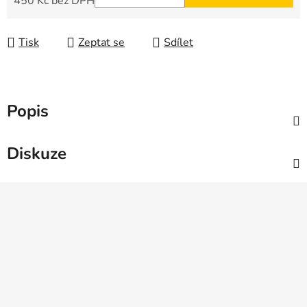
450 Kč bez DPH
Měrná cena:
Tisk
Zeptat se
Sdílet
Popis
Diskuze
Z
á
p
a
t
í