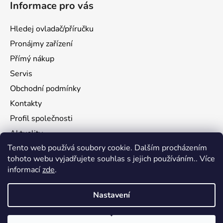
Informace pro vás
Hledej ovladač/příručku
Pronájmy zařízení
Přímý nákup
Servis
Obchodní podmínky
Kontakty
Profil společnosti
Aktuality
Tento web používá soubory cookie. Dalším procházením
Ochrana osobních údajů
tohoto webu vyjadřujete souhlas s jejich používáním.. Více
Ke stažení
informací
zde
.
Vrácení zboží
Nastavení
Vytvořil Shoptet