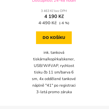
Dostupnost 24-48 hodin
3 463 Kč bez DPH
4 190 Kč
4 490 Kč
(–6 %)
DO KOŠÍKU
ink. tanková
tiskárna/kopírka/skener,
USB/WiFi/AP, rychlost
tisku čb 11 sm/barva 6
sm, 4x oddělené tankové
náplně "41" po registraci
3-letá promo záruka
Z