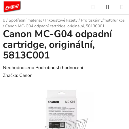
Přejít
Hledat
NÁKUP
na
KOŠÍK
obsah
Domů
/
Spotřební materiál
/
Inkoustové kazety
/
Pro tiskárny/multifunkce
/
Canon MC-G04 odpadní cartridge, originální, 5813C001
Canon MC-G04 odpadní
cartridge, originální,
5813C001
Průměrné
Neohodnoceno
Podrobnosti hodnocení
hodnocení
Značka:
Canon
produktu
je
0,0
z
5
hvězdiček.