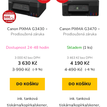
Canon PIXMA G3430
+
Canon PIXMA G3470
+
Prodloužená záruka
Prodloužená záruka
Dostupnost 24-48 hodin
Skladem
(1 ks)
3 000 Kč bez DPH
3 463 Kč bez DPH
3 630 Kč
4 190 Kč
3 990 Kč
4 490 Kč
(–9 %)
(–6 %)
DO KOŠÍKU
DO KOŠÍKU
ink. tanková
ink. tanková
tiskárna/kopírka/skener,
tiskárna/kopírka/skener,