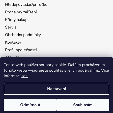
Hledej ovladač/příručku
Pronájmy zařízení
Přímý nákup
Servis
Obchodní podmínky
Kontakty
Profil společnosti
Aktuality
Tento web používá soubory cookie. Dalším procházením
Ochrana osobních údajů
tohoto webu vyjadřujete souhlas s jejich používáním.. Více
Ke stažení
informací
zde
.
Vrácení zboží
Nastavení
Vytvořil Shoptet
Odmítnout
Souhlasím
Copyright 2026
flamy.com
. Všechna práva vyhrazena.
Upravit nastavení cookies