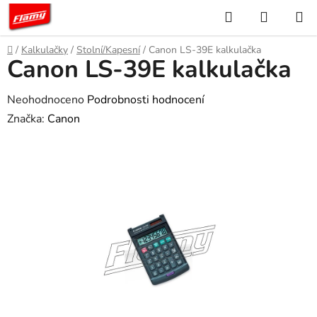
Přejít
Hledat
NÁKUP
na
KOŠÍK
obsah
Domů
/
Kalkulačky
/
Stolní/Kapesní
/
Canon LS-39E kalkulačka
Canon LS-39E kalkulačka
Průměrné
Neohodnoceno
Podrobnosti hodnocení
hodnocení
Značka:
Canon
produktu
je
0,0
z
5
hvězdiček.