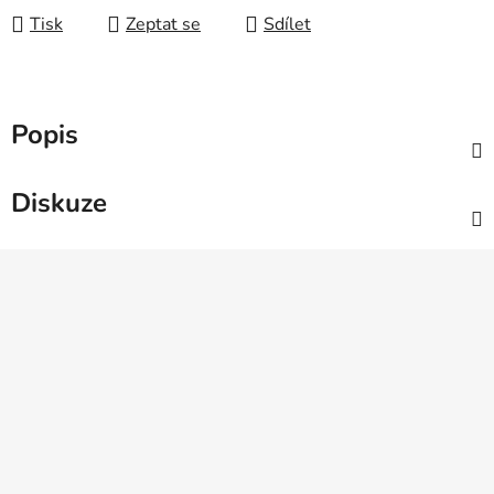
Tisk
Zeptat se
Sdílet
Popis
Diskuze
Z
á
p
a
t
í