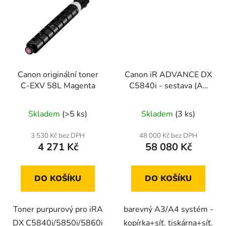
Canon originální toner
Canon iR ADVANCE DX
C-EXV 58L Magenta
C5840i - sestava (A3
color)
Skladem
(>5 ks)
Skladem
(3 ks)
3 530 Kč bez DPH
48 000 Kč bez DPH
4 271 Kč
58 080 Kč
DO KOŠÍKU
DO KOŠÍKU
Toner purpurový pro iRA
barevný A3/A4 systém -
DX C5840i/5850i/5860i
kopírka+síť. tiskárna+síť.