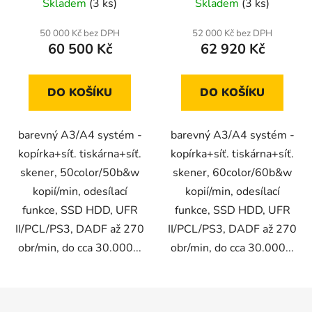
Skladem
(3 ks)
Skladem
(3 ks)
50 000 Kč bez DPH
52 000 Kč bez DPH
60 500 Kč
62 920 Kč
DO KOŠÍKU
DO KOŠÍKU
barevný A3/A4 systém -
barevný A3/A4 systém -
kopírka+síť. tiskárna+síť.
kopírka+síť. tiskárna+síť.
skener, 50color/50b&w
skener, 60color/60b&w
kopií/min, odesílací
kopií/min, odesílací
funkce, SSD HDD, UFR
funkce, SSD HDD, UFR
II/PCL/PS3, DADF až 270
II/PCL/PS3, DADF až 270
obr/min, do cca 30.000...
obr/min, do cca 30.000...
Z