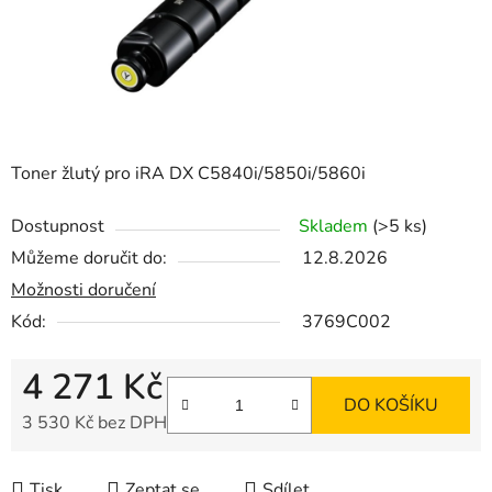
Toner žlutý pro iRA DX C5840i/5850i/5860i
Dostupnost
Skladem
(>5 ks)
Můžeme doručit do:
12.8.2026
Možnosti doručení
Kód:
3769C002
4 271 Kč
DO KOŠÍKU
3 530 Kč bez DPH
Měrná cena:
Tisk
Zeptat se
Sdílet