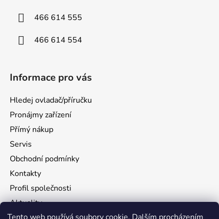
466 614 555
466 614 554
Informace pro vás
Hledej ovladač/příručku
Pronájmy zařízení
Přímý nákup
Servis
Obchodní podmínky
Kontakty
Profil společnosti
Aktuality
Tento web používá soubory cookie. Dalším procházením
Ochrana osobních údajů