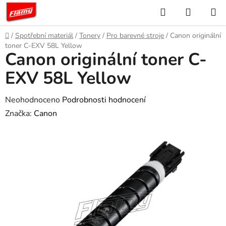
Přejít
Hledat
NÁKUP
na
KOŠÍK
obsah
Domů
/
Spotřební materiál
/
Tonery
/
Pro barevné stroje
/
Canon originální
toner C-EXV 58L Yellow
Canon originální toner C-
EXV 58L Yellow
Průměrné
Neohodnoceno
Podrobnosti hodnocení
hodnocení
Značka:
Canon
produktu
je
0,0
z
5
hvězdiček.