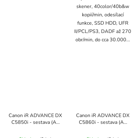
skener, 40color/40b&w
kopií/min, odesílací
funkce, SSD HDD, UFR
II/PCL/PS3, DADF až 270
obr/min, do cca 30.000...
Canon iR ADVANCE DX
Canon iR ADVANCE DX
C5850i - sestava (A3
C5860i - sestava (A3
color)
color)