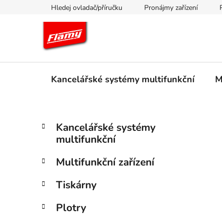
Přejít
Hledej ovladač/příručku
Pronájmy zařízení
na
obsah
Kancelářské systémy multifunkční
M
P
K
Přeskočit
Kancelářské systémy
a
kategorie
o
multifunkční
t
s
e
t
Multifunkční zařízení
g
r
o
Tiskárny
a
r
i
n
Plotry
e
n