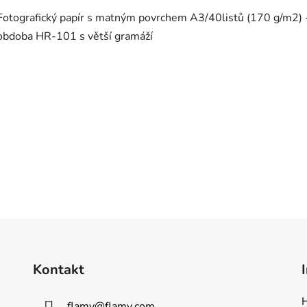
Fotografický papír s matným povrchem A3/40listů (170 g/m2) 
obdoba HR-101 s větší gramáží
Kontakt
H
flamy
@
flamy.com