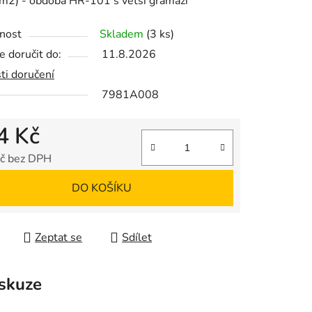
m2) - obdoba HR-101 s větší gramáží
nost
Skladem
(3 ks)
 doručit do:
11.8.2026
ek.
ti doručení
7981A008
4 Kč
č bez DPH
 cena:
DO KOŠÍKU
Zeptat se
Sdílet
skuze