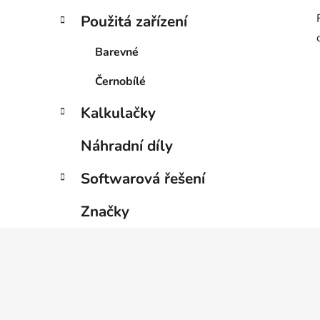
Použitá zařízení
Barevné
Černobílé
Kalkulačky
Náhradní díly
Softwarová řešení
Značky
Z
á
p
a