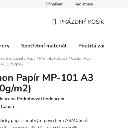
Přihlášení
Registrace
Profil společnosti
Aktuality
Ochrana osobních údajů
PRÁZDNÝ KOŠÍK
NÁKUPNÍ
KOŠÍK
nery
Spotřební materiál
Použitá zařízení
ební materiál
/
Papír
/
Pro Ink. fototisk
/
Canon Papír
A3 (170g/m2)
non Papír MP-101 A3
70g/m2)
né
dnoceno
Podrobnosti hodnocení
ení
:
Canon
tu
fický papír s matným povrchem A3/40listů