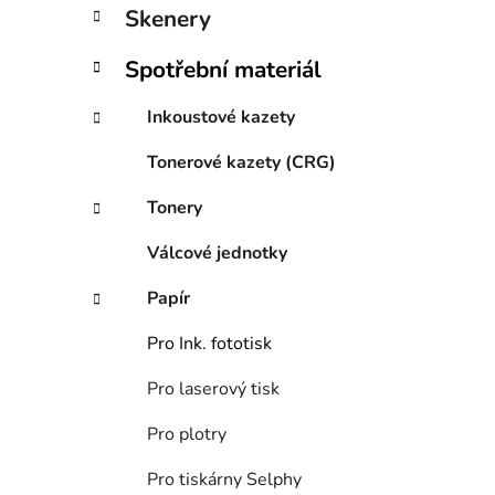
í
Skenery
p
a
Spotřební materiál
n
e
Inkoustové kazety
l
Tonerové kazety (CRG)
Tonery
Válcové jednotky
Papír
Pro Ink. fototisk
Pro laserový tisk
Pro plotry
Pro tiskárny Selphy