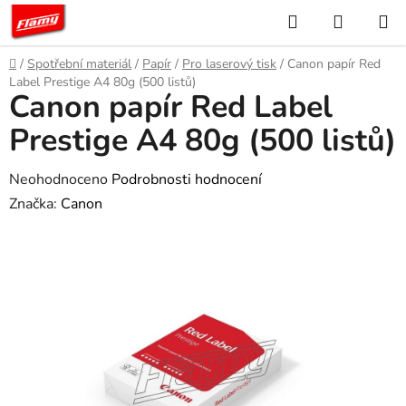
Přejít
Hledat
NÁKUP
na
KOŠÍK
obsah
Domů
/
Spotřební materiál
/
Papír
/
Pro laserový tisk
/
Canon papír Red
Label Prestige A4 80g (500 listů)
Canon papír Red Label
Prestige A4 80g (500 listů)
Průměrné
Neohodnoceno
Podrobnosti hodnocení
hodnocení
Značka:
Canon
produktu
je
0,0
z
5
hvězdiček.