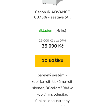
Canon iR ADVANCE
C3730i - sestava (A3
color)
Skladem
(>5 ks)
29 000 Kč bez DPH
35 090 Kč
DO KOŠÍKU
barevný systém -
kopírka+síť. tiskárna+síť.
skener, 30color/30b&w
kopií/min, odesílací
funkce, oboustranný