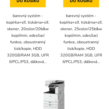
DO KOŠÍKU
DO KOŠÍKU
barevný systém -
barevný systém -
kopírka+síť. tiskárna+síť.
kopírka+síť. tiskárna+síť.
skener, 20color/20b&w
skener, 25color/25b&w
kopií/min, odesílací
kopií/min, odesílací
funkce, oboustranný
funkce, oboustranný
tisk/kopie, HDD
tisk/kopie, HDD
320GB/RAM 3GB, UFR
320GB/RAM 3GB, UFR
II/PCL/PS3, dálková...
II/PCL/PS3, dálková...