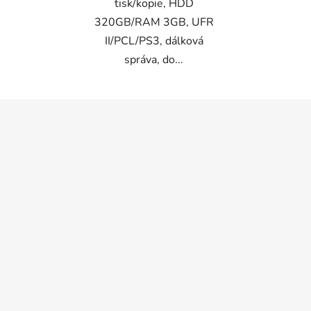
tisk/kopie, HDD
320GB/RAM 3GB, UFR
II/PCL/PS3, dálková
správa, do...
Z
á
p
a
t
í