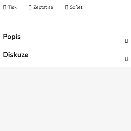
Tisk
Zeptat se
Sdílet
Popis
Diskuze
Z
á
p
a
t
í