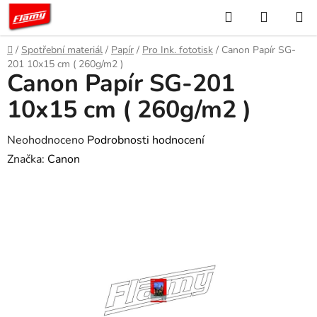
Přejít
Hledat
NÁKUP
na
KOŠÍK
obsah
Domů
/
Spotřební materiál
/
Papír
/
Pro Ink. fototisk
/
Canon Papír SG-
201 10x15 cm ( 260g/m2 )
Canon Papír SG-201
10x15 cm ( 260g/m2 )
Průměrné
Neohodnoceno
Podrobnosti hodnocení
hodnocení
Značka:
Canon
produktu
je
0,0
z
5
hvězdiček.