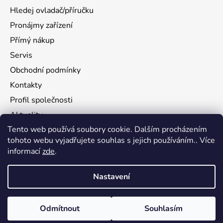
Hledej ovladač/příručku
Pronájmy zařízení
Přímý nákup
Servis
Obchodní podmínky
Kontakty
Profil společnosti
Aktuality
Tento web používá soubory cookie. Dalším procházením
Ochrana osobních údajů
tohoto webu vyjadřujete souhlas s jejich používáním.. Více
Ke stažení
informací
zde
.
Vrácení zboží
Nastavení
Vytvořil Shoptet
Odmítnout
Souhlasím
Copyright 2026
flamy.com
. Všechna práva vyhrazena.
Upravit nastavení cookies