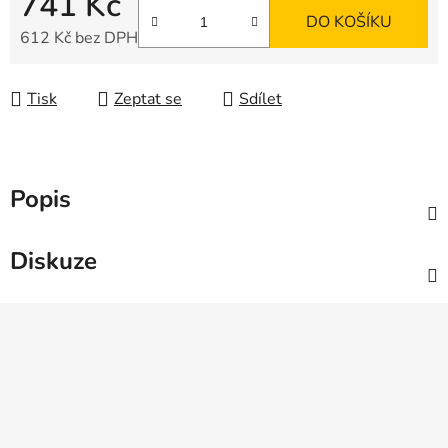
741 Kč
DO KOŠÍKU
612 Kč bez DPH
Měrná cena:
Tisk
Zeptat se
Sdílet
Popis
Diskuze
Z
á
p
a
t
í