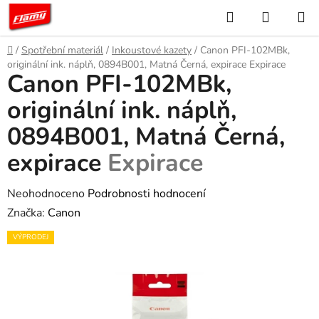
Přejít
Hledat
NÁKUP
na
KOŠÍK
obsah
Domů
/
Spotřební materiál
/
Inkoustové kazety
/
Canon PFI-102MBk,
originální ink. náplň, 0894B001, Matná Černá, expirace
Expirace
Canon PFI-102MBk,
originální ink. náplň,
0894B001, Matná Černá,
expirace
Expirace
Průměrné
Neohodnoceno
Podrobnosti hodnocení
hodnocení
Značka:
Canon
produktu
VÝPRODEJ
je
0,0
z
5