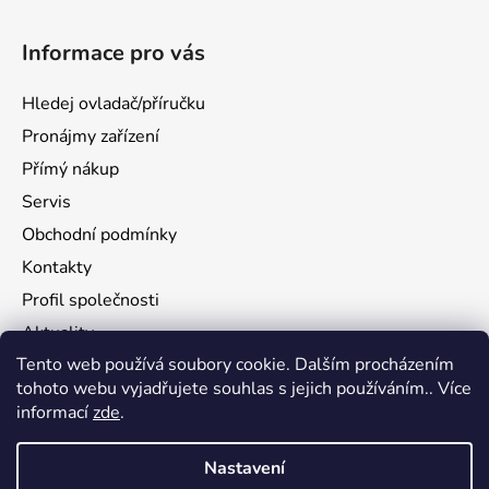
Informace pro vás
Hledej ovladač/příručku
Pronájmy zařízení
Přímý nákup
Servis
Obchodní podmínky
Kontakty
Profil společnosti
Aktuality
Tento web používá soubory cookie. Dalším procházením
Ochrana osobních údajů
tohoto webu vyjadřujete souhlas s jejich používáním.. Více
Ke stažení
informací
zde
.
Vrácení zboží
Nastavení