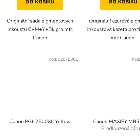
DO KOŠÍKU
DO KOŠÍKU
Originální sada pigmentových
Originální azurová pi
inkoustů C+M+Y+Bk pro mfc
inkoustová kazeta pro t
Canon
mfc Canon.
Kód:
9267B001
Kód
Canon PGI-2500XL Yellow
Canon MAXIFY MB
Prodloužená zár