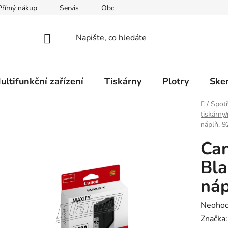
Přímý nákup
Servis
Obchodní podmínky
Kontakty
ultifunkční zařízení
Tiskárny
Plotry
Ske
Domů
/
Spotř
tiskárny
náplň, 
Ca
Bla
náp
Průměr
Neoho
hodnoc
Značka