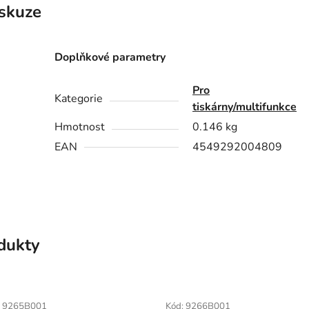
skuze
Doplňkové parametry
Pro
Kategorie
tiskárny/multifunkce
Hmotnost
0.146 kg
EAN
4549292004809
odukty
:
9265B001
Kód:
9266B001