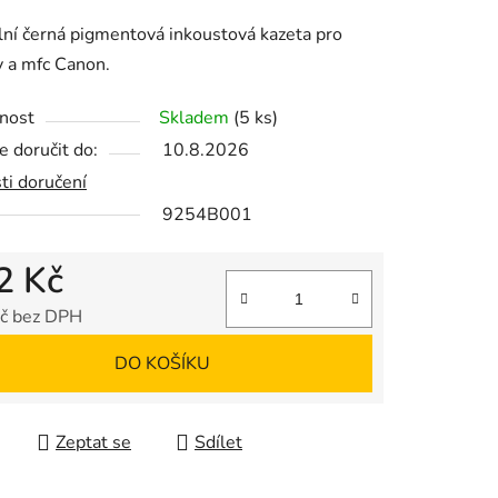
tu
lní černá pigmentová inkoustová kazeta pro
y a mfc Canon.
nost
Skladem
(5 ks)
 doručit do:
10.8.2026
ek.
ti doručení
9254B001
2 Kč
č bez DPH
 cena:
DO KOŠÍKU
Zeptat se
Sdílet