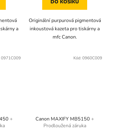
DO KOŠÍKU
gmentová
Originální purpurová pigmentová
iskárny a
inkoustová kazeta pro tiskárny a
mfc Canon.
:
0971C009
Kód:
0960C009
5450
+
Canon MAXIFY MB5150
+
uka
Prodloužená záruka