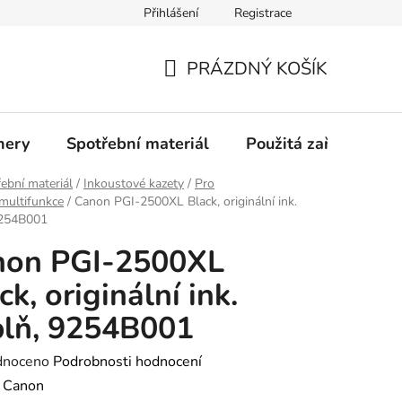
Přihlášení
Registrace
Profil společnosti
Aktuality
Ochrana osobních údajů
PRÁZDNÝ KOŠÍK
NÁKUPNÍ
KOŠÍK
nery
Spotřební materiál
Použitá zařízení
ební materiál
/
Inkoustové kazety
/
Pro
/multifunkce
/
Canon PGI-2500XL Black, originální ink.
9254B001
non PGI-2500XL
ck, originální ink.
lň, 9254B001
né
dnoceno
Podrobnosti hodnocení
ení
:
Canon