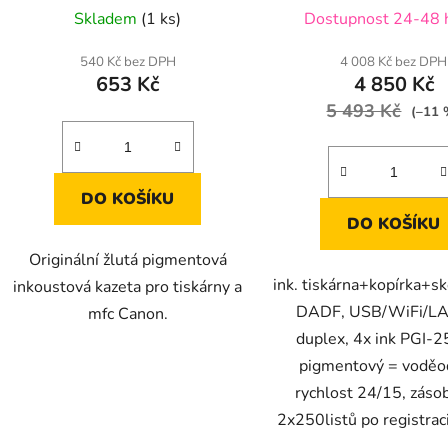
Skladem
(1 ks)
Dostupnost 24-48 
540 Kč bez DPH
4 008 Kč bez DPH
653 Kč
4 850 Kč
5 493 Kč
(–11 
DO KOŠÍKU
DO KOŠÍKU
Originální žlutá pigmentová
ink. tiskárna+kopírka+s
inkoustová kazeta pro tiskárny a
DADF, USB/WiFi/LA
mfc Canon.
duplex, 4x ink PGI-
pigmentový = voděo
rychlost 24/15, záso
2x250listů po registraci