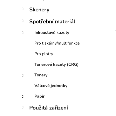
n
í
Skenery
p
a
Spotřební materiál
n
e
Inkoustové kazety
l
Pro tiskárny/multifunkce
Pro plotry
Tonerové kazety (CRG)
Tonery
Válcové jednotky
Papír
Použitá zařízení