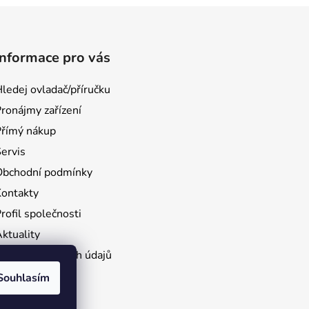
Informace pro vás
ledej ovladač/příručku
ronájmy zařízení
Přímý nákup
ervis
Obchodní podmínky
Kontakty
rofil společnosti
ktuality
Ochrana osobních údajů
e stažení
Souhlasím
rácení zboží