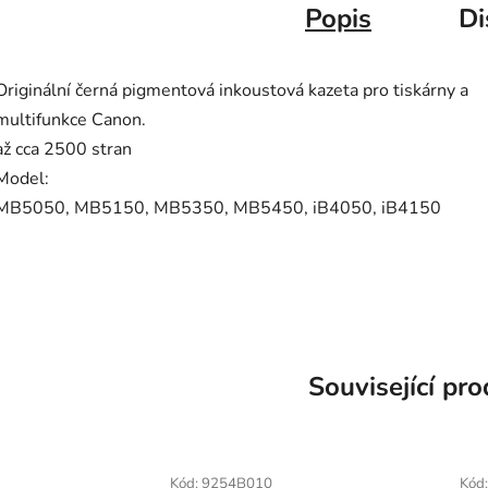
Popis
Di
Originální černá pigmentová inkoustová kazeta pro tiskárny a
multifunkce Canon.
až cca 2500 stran
Model:
MB5050, MB5150, MB5350, MB5450, iB4050, iB4150
PGI 2500 XL, PGI2500 XL 5050 5150 5350 5450 4050 4150
Související pr
Kód:
9254B010
Kód