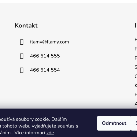
Kontakt
H
flamy
@
flamy.com
P
466 614 555
S
466 614 554
P
A
oužívá soubory cookie. Dalším
K
Odmítnout
 tohoto webu vyjadřujete souhlas s
V
váním.. Více informací
zde
.