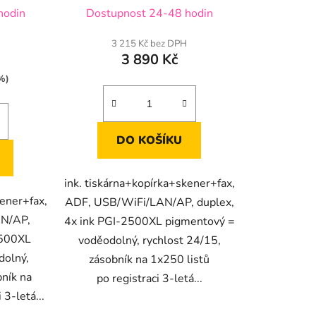
hodin
Dostupnost 24-48 hodin
3 215 Kč bez DPH
3 890 Kč
%)
DO KOŠÍKU
ink. tiskárna+kopírka+skener+fax,
kener+fax,
ADF, USB/WiFi/LAN/AP, duplex,
N/AP,
4x ink PGI-2500XL pigmentový =
2500XL
voděodolný, rychlost 24/15,
dolný,
zásobník na 1x250 listů
bník na
po registraci 3-letá...
 3-letá...