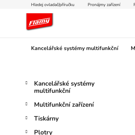
Přejít
Hledej ovladač/příručku
Pronájmy zařízení
na
obsah
Kancelářské systémy multifunkční
M
P
K
Přeskočit
Kancelářské systémy
a
kategorie
o
multifunkční
t
s
e
t
Multifunkční zařízení
g
r
o
Tiskárny
a
r
i
n
Plotry
e