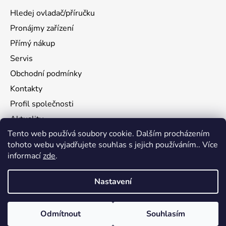
Hledej ovladač/příručku
Pronájmy zařízení
Přímý nákup
Servis
Obchodní podmínky
Kontakty
Profil společnosti
Aktuality
Tento web používá soubory cookie. Dalším procházením
Ochrana osobních údajů
tohoto webu vyjadřujete souhlas s jejich používáním.. Více
Ke stažení
informací
zde
.
Vrácení zboží
Nastavení
Vytvořil Shoptet
Odmítnout
Souhlasím
Copyright 2026
flamy.com
. Všechna práva vyhrazena.