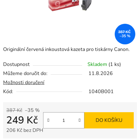
387 KČ
–35 %
Originální červená inkoustová kazeta pro tiskárny Canon.
Dostupnost
Skladem
(1 ks)
Můžeme doručit do:
11.8.2026
Možnosti doručení
Kód:
1040B001
387 Kč
–35 %
249 Kč
DO KOŠÍKU
206 Kč bez DPH