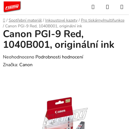
Přejít
Hledat
NÁKUP
na
KOŠÍK
obsah
Domů
/
Spotřební materiál
/
Inkoustové kazety
/
Pro tiskárny/multifunkce
/
Canon PGI-9 Red, 1040B001, originální ink
Canon PGI-9 Red,
1040B001, originální ink
Průměrné
Neohodnoceno
Podrobnosti hodnocení
hodnocení
Značka:
Canon
produktu
je
0,0
z
5
hvězdiček.