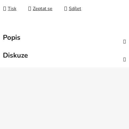
Měrná cena:
Tisk
Zeptat se
Sdílet
Popis
Diskuze
Z
á
p
a
t
í