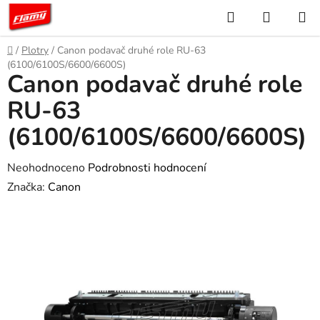
Přejít
Hledat
NÁKUP
na
KOŠÍK
obsah
Domů
/
Plotry
/
Canon podavač druhé role RU-63
(6100/6100S/6600/6600S)
Canon podavač druhé role
RU-63
(6100/6100S/6600/6600S)
Průměrné
Neohodnoceno
Podrobnosti hodnocení
hodnocení
Značka:
Canon
produktu
je
0,0
z
5
hvězdiček.