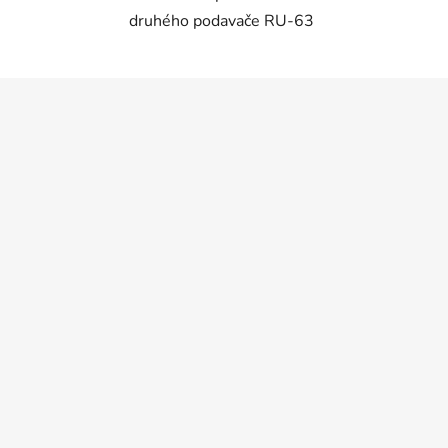
druhého podavače RU-63
Z
á
p
a
t
í