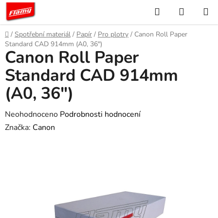
Přejít
Hledat
NÁKUP
na
KOŠÍK
obsah
Domů
/
Spotřební materiál
/
Papír
/
Pro plotry
/
Canon Roll Paper
Standard CAD 914mm (A0, 36")
Canon Roll Paper
Standard CAD 914mm
(A0, 36")
Průměrné
Neohodnoceno
Podrobnosti hodnocení
hodnocení
Značka:
Canon
produktu
je
0,0
z
5
hvězdiček.