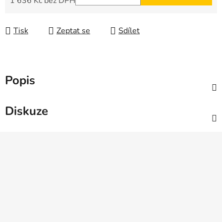
1 636 Kč bez DPH
Měrná cena:
Tisk
Zeptat se
Sdílet
Popis
Diskuze
Z
á
p
a
t
í