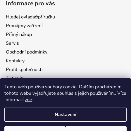
Informace pro vás
Hledej ovladač/příručku
Pronájmy zařízení
Přímý nákup
Servis
Obchodní podmínky
Kontakty
Profil společnosti
Aktuality
Tento web používá soubory cookie. Dalším procházením
Ochrana osobních údajů
tohoto webu vyjadřujete souhlas s jejich používáním.. Více
Ke stažení
informací
zde
.
Vrácení zboží
Nastavení
Vytvořil Shoptet