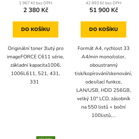
1 967 Kč bez DPH
42 893 Kč bez DPH
2 380 Kč
51 900 Kč
DO KOŠÍKU
DO KOŠÍKU
Originální toner žlutý pro
Formát A4, rychlost 33
imageFORCE C611 série,
A4/min mono/color,
základní kapacita1006,
oboustranný
1006L611, 521, 431,
tisk/kopírování/skenování,
331
odesílací funkce,
LAN/USB, HDD 256GB,
velký 10" LCD, zásobník
na 550 listů + boční
100listů,...