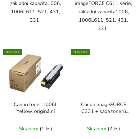
základní kapacita1006,
imageFORCE C611 série,
1006L611, 521, 431,
základní kapacita1006,
331
1006L611, 521, 431,
331
NOVINKA
NOVINKA
Canon toner 1006L
Canon imageFORCE
Yellow, originální
C331 + sada tonerů
1006L
Skladem
(1 ks)
Skladem
(2 ks)