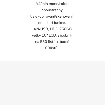
A4/min mono/color,
oboustranný
tisk/kopírování/skenování,
odesílací funkce,
LAN/USB, HDD 256GB,
velký 10" LCD, zásobník
na 550 listů + boční
100listů,...
Z
á
p
a
t
í