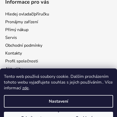
Informace pro vás
Hledej ovladač/příručku
Pronájmy zařízení
Přímý nákup
Servis
Obchodní podmínky
Kontakty
Profil společnosti
Aktuality
Tento web používá soubory cookie. Dalším procházením
Ochrana osobních údajů
tohoto webu vyjadřujete souhlas s jejich používáním.. Více
Ke stažení
informací
zde
.
Vrácení zboží
Nastavení
Vytvořil Shoptet