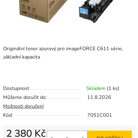
Originální toner azurový pro imageFORCE C611 série,
základní kapacita
1006, 1006L
611, 521, 431, 331
Dostupnost
Skladem
(1 ks)
Můžeme doručit do:
11.8.2026
Možnosti doručení
Kód:
7051C001
2 380 Kč