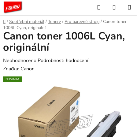
Přejít
Hledat
NÁKUP
na
KOŠÍK
obsah
Domů
/
Spotřební materiál
/
Tonery
/
Pro barevné stroje
/
Canon toner
1006L Cyan, originální
Canon toner 1006L Cyan,
originální
Průměrné
Neohodnoceno
Podrobnosti hodnocení
hodnocení
Značka:
Canon
produktu
NOVINKA
je
0,0
z
5
hvězdiček.