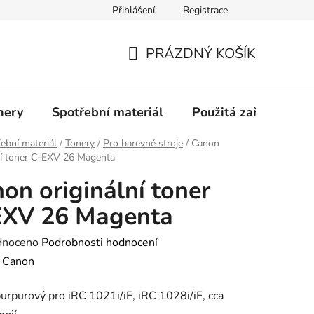
Přihlášení
Registrace
Profil společnosti
Aktuality
Ochrana osobních údajů
PRÁZDNÝ KOŠÍK
NÁKUPNÍ
KOŠÍK
nery
Spotřební materiál
Použitá zařízení
ební materiál
/
Tonery
/
Pro barevné stroje
/
Canon
ní toner C-EXV 26 Magenta
on originální toner
EXV 26 Magenta
né
dnoceno
Podrobnosti hodnocení
ení
:
Canon
tu
urpurový pro iRC 1021i/iF, iRC 1028i/iF, cca