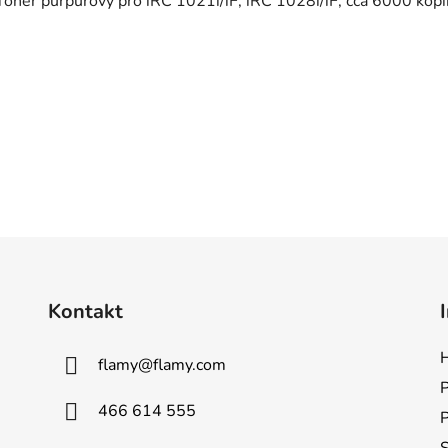
Toner purpurový pro iRC 1021i/iF, iRC 1028i/iF, cca 6000 kopi
EXV26, EXV-26, C - EXV 26 Magenta
Kontakt
H
flamy
@
flamy.com
P
466 614 555