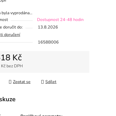
opií
a byla vyprodána…
nost
Dostupnost 24-48 hodin
ek.
 doručit do:
13.8.2026
ti doručení
1658B006
618 Kč
 Kč bez DPH
 cena:
Zeptat se
Sdílet
skuze