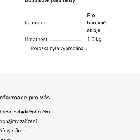
í
Doplňkové parametry
Pro
Kategorie
barevné
stroje
Hmotnost
1.5 kg
Položka byla vyprodána…
Informace pro vás
ledej ovladač/příručku
ronájmy zařízení
Přímý nákup