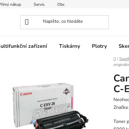
Přímý nákup
Servis
Obchodní podmínky
Kontakty
ultifunkční zařízení
Tiskárny
Plotry
Ske
Domů
/
Spotř
originál
Can
C-
Průměr
Neoho
hodnoc
Značka
produk
Toner p
je