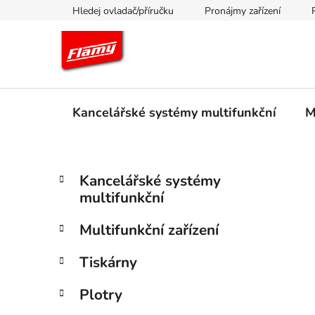
Přejít
Hledej ovladač/příručku
Pronájmy zařízení
na
obsah
Kancelářské systémy multifunkční
M
P
K
Přeskočit
Kancelářské systémy
a
kategorie
o
multifunkční
t
s
e
t
Multifunkční zařízení
g
r
o
Tiskárny
a
r
i
n
Plotry
e
n