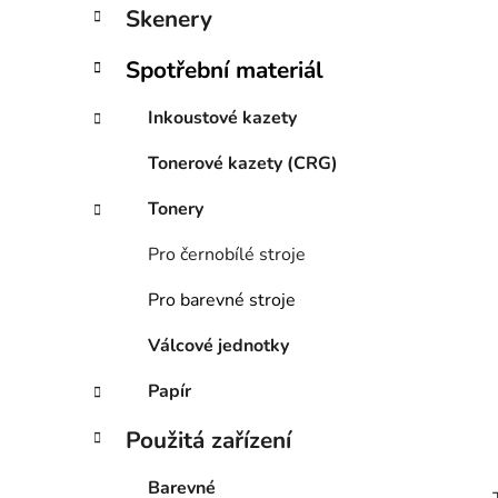
í
Skenery
p
a
Spotřební materiál
n
e
Inkoustové kazety
l
Tonerové kazety (CRG)
Tonery
Pro černobílé stroje
Pro barevné stroje
Válcové jednotky
Papír
Použitá zařízení
Barevné