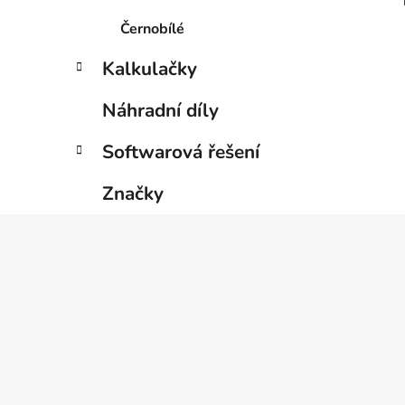
Černobílé
Kalkulačky
Náhradní díly
Softwarová řešení
Značky
Z
á
p
a
t
í