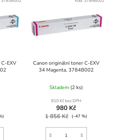
:
3783B002
Kód:
3784B002
r C-EXV
Canon originální toner C-EXV
002
34 Magenta, 3784B002
Skladem
(2 ks)
810 Kč bez DPH
980 Kč
1 856 Kč
%)
(–47 %)