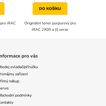
DO KOŠÍKU
ý pro iRAC
Originální toner purpurový pro
e
iRAC 2X00 a (i) verze
Informace pro vás
ledej ovladač/příručku
ronájmy zařízení
Přímý nákup
ervis
Obchodní podmínky
Kontakty