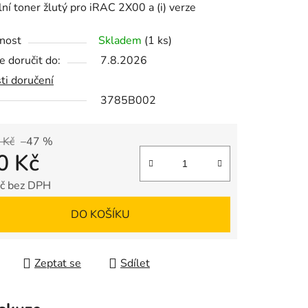
lní toner žlutý pro iRAC 2X00 a (i) verze
nost
Skladem
(1 ks)
 doručit do:
7.8.2026
ti doručení
ek.
3785B002
 Kč
–47 %
0 Kč
č bez DPH
 cena:
DO KOŠÍKU
Zeptat se
Sdílet