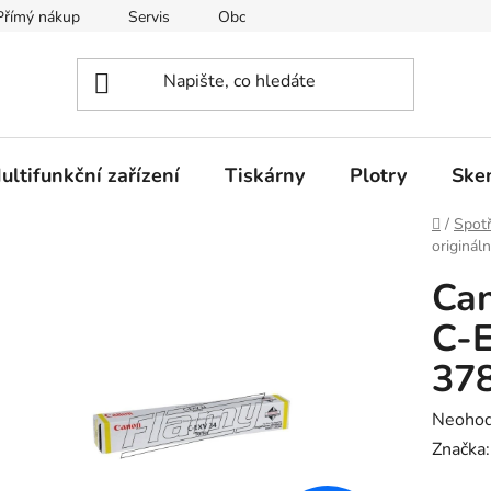
Přímý nákup
Servis
Obchodní podmínky
Kontakty
ultifunkční zařízení
Tiskárny
Plotry
Ske
Domů
/
Spotř
originál
Can
C-E
37
Průměr
Neoho
hodnoc
Značka
produk