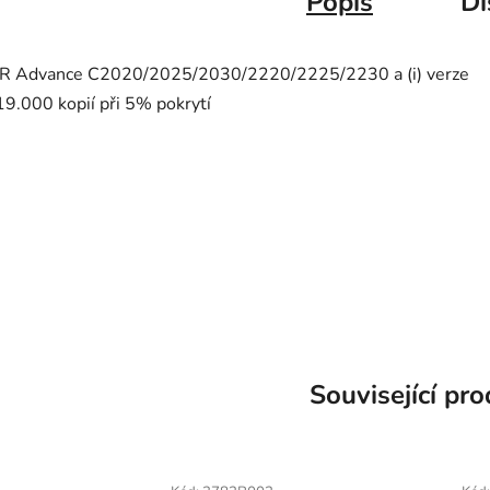
Popis
Di
iR Advance C2020/2025/2030/2220/2225/2230 a (i) verze
19.000 kopií při 5% pokrytí
EXV-34, EXV34, C - EXV 34 Bk
Související pr