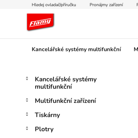
Přejít
Hledej ovladač/příručku
Pronájmy zařízení
na
obsah
Kancelářské systémy multifunkční
M
P
K
Přeskočit
Kancelářské systémy
a
kategorie
o
multifunkční
t
s
e
t
Multifunkční zařízení
g
r
o
Tiskárny
a
r
i
n
Plotry
e
n