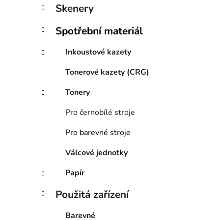
í
Skenery
p
a
Spotřební materiál
n
e
Inkoustové kazety
l
Tonerové kazety (CRG)
Tonery
Pro černobílé stroje
Pro barevné stroje
Válcové jednotky
Papír
Použitá zařízení
Barevné