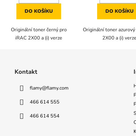
DO KOŠÍKU
DO KOŠÍKU
Originální toner černý pro
Originální toner azurov
iRAC 2X00 a (i) verze
2X00 a (i) verz
Kontakt
H
flamy
@
flamy.com
P
466 614 555
S
466 614 554