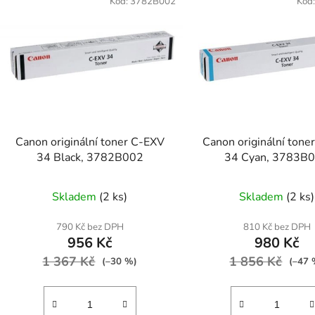
Kód:
3782B002
Kód
Canon originální toner C-EXV
Canon originální tone
34 Black, 3782B002
34 Cyan, 3783B
Skladem
(2 ks)
Skladem
(2 ks)
790 Kč bez DPH
810 Kč bez DPH
956 Kč
980 Kč
1 367 Kč
1 856 Kč
(–30 %)
(–47 