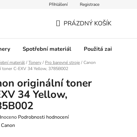
Přihlášení
Registrace
Profil společnosti
Aktuality
Ochrana osobních údajů
PRÁZDNÝ KOŠÍK
NÁKUPNÍ
KOŠÍK
nery
Spotřební materiál
Použitá zařízení
ební materiál
/
Tonery
/
Pro barevné stroje
/
Canon
ní toner C-EXV 34 Yellow, 3785B002
on originální toner
XV 34 Yellow,
85B002
né
dnoceno
Podrobnosti hodnocení
ení
:
Canon
tu