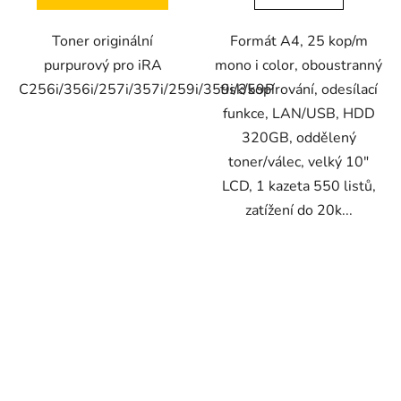
Toner originální
Formát A4, 25 kop/m
purpurový pro iRA
mono i color, oboustranný
C256i/356i/257i/357i/259i/359i/359P
tisk/kopírování, odesílací
funkce, LAN/USB, HDD
320GB, oddělený
toner/válec, velký 10"
LCD, 1 kazeta 550 listů,
zatížení do 20k...