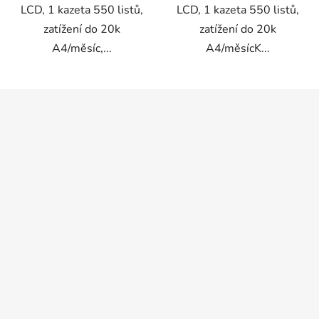
LCD, 1 kazeta 550 listů,
LCD, 1 kazeta 550 listů,
zatížení do 20k
zatížení do 20k
A4/měsíc,...
A4/měsícK...
Z
á
p
a
t
í