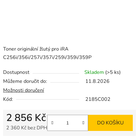
Toner originální žlutý pro iRA
C256i/356i/257i/357i/259i/359i/359P
Dostupnost
Skladem
(>5 ks)
Můžeme doručit do:
11.8.2026
Možnosti doručení
Kód:
2185C002
2 856 Kč
DO KOŠÍKU
2 360 Kč bez DPH
Měrná cena: