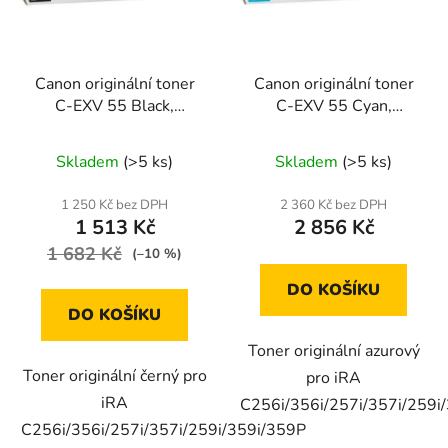
Canon originální toner
Canon originální toner
C-EXV 55 Black,
C-EXV 55 Cyan,
2182C002
2183C002
Skladem
(>5 ks)
Skladem
(>5 ks)
1 250 Kč bez DPH
2 360 Kč bez DPH
1 513 Kč
2 856 Kč
1 682 Kč
(–10 %)
DO KOŠÍKU
DO KOŠÍKU
Toner originální azurový
Toner originální černý pro
pro iRA
iRA
C256i/356i/257i/357i/259i
C256i/356i/257i/357i/259i/359i/359P