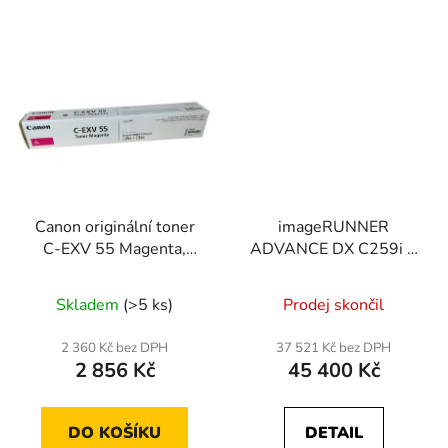
Canon originální toner
imageRUNNER
C-EXV 55 Magenta,
ADVANCE DX C259i +
2184C002
sada EXV55
Skladem
(>5 ks)
Prodej skončil
2 360 Kč bez DPH
37 521 Kč bez DPH
2 856 Kč
45 400 Kč
DO KOŠÍKU
DETAIL