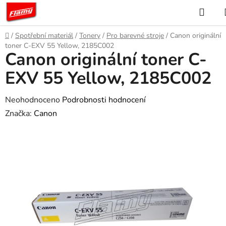
Přejít
Hled
na
obsah
Domů
/
Spotřební materiál
/
Tonery
/
Pro barevné stroje
/
Canon originální
toner C-EXV 55 Yellow, 2185C002
Canon originální toner C-
EXV 55 Yellow, 2185C002
Průměrné
Neohodnoceno
Podrobnosti hodnocení
hodnocení
Značka:
Canon
produktu
je
0,0
z
5
hvězdiček.