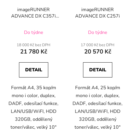
imageRUNNER
imageRUNNER
ADVANCE DX C357i
ADVANCE DX C257i
(A4 color)
Do týdne
Do týdne
18 000 Kč bez DPH
17 000 Kč bez DPH
21 780 Kč
20 570 Kč
DETAIL
DETAIL
Formát A4, 35 kop/m
Formát A4, 25 kop/m
mono i color, duplex,
mono i color, duplex,
DADF, odesílací funkce,
DADF, odesílací funkce,
LAN/USB/WiFI, HDD
LAN/USB/WiFI, HDD
320GB, oddělený
320GB, oddělený
toner/válec, velký 10"
toner/válec, velký 10"