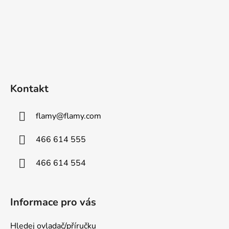
Kontakt
flamy
@
flamy.com
466 614 555
466 614 554
Informace pro vás
Hledej ovladač/příručku