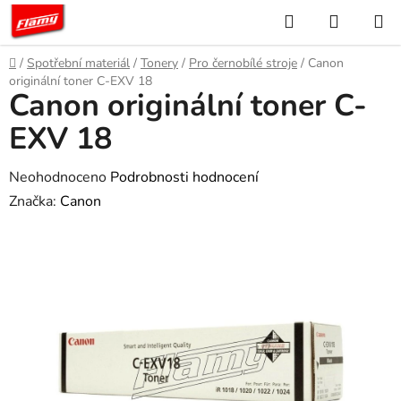
Přejít
Hledat
NÁKUP
na
KOŠÍK
obsah
Domů
/
Spotřební materiál
/
Tonery
/
Pro černobílé stroje
/
Canon
originální toner C-EXV 18
Canon originální toner C-
EXV 18
Průměrné
Neohodnoceno
Podrobnosti hodnocení
hodnocení
Značka:
Canon
produktu
je
0,0
z
5
hvězdiček.