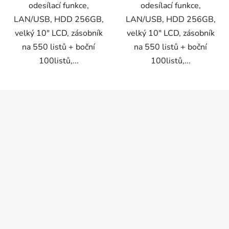
odesílací funkce,
odesílací funkce,
LAN/USB, HDD 256GB,
LAN/USB, HDD 256GB,
velký 10" LCD, zásobník
velký 10" LCD, zásobník
na 550 listů + boční
na 550 listů + boční
100listů,...
100listů,...
Z
á
p
a
t
í