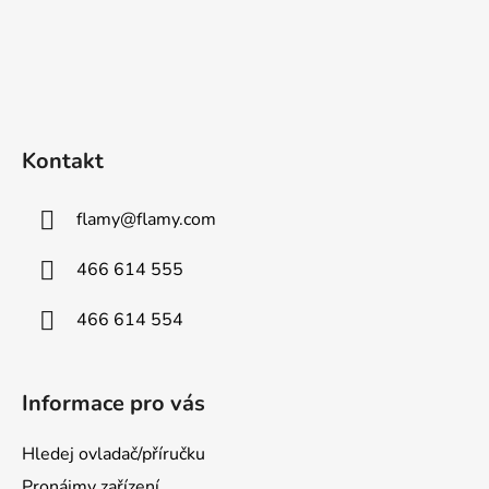
Kontakt
flamy
@
flamy.com
466 614 555
466 614 554
Informace pro vás
Hledej ovladač/příručku
Pronájmy zařízení