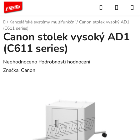
Přejít
Hledat
NÁKUP
na
KOŠÍK
obsah
Domů
/
Kancelářské systémy multifunkční
/
Canon stolek vysoký AD1
(C611 series)
Canon stolek vysoký AD1
(C611 series)
Průměrné
Neohodnoceno
Podrobnosti hodnocení
hodnocení
Značka:
Canon
produktu
je
0,0
z
5
hvězdiček.