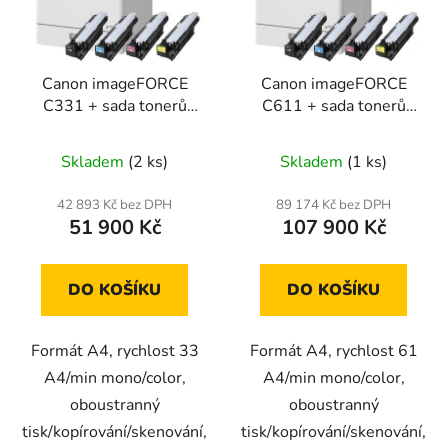
Canon imageFORCE
Canon imageFORCE
C331 + sada tonerů
C611 + sada tonerů
1006L
1006L
Skladem
(2 ks)
Skladem
(1 ks)
42 893 Kč bez DPH
89 174 Kč bez DPH
51 900 Kč
107 900 Kč
DO KOŠÍKU
DO KOŠÍKU
Formát A4, rychlost 33
Formát A4, rychlost 61
A4/min mono/color,
A4/min mono/color,
oboustranný
oboustranný
tisk/kopírování/skenování,
tisk/kopírování/skenování,