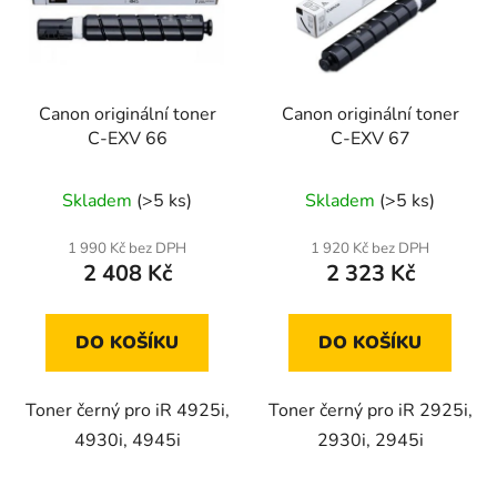
i
d
s
u
p
k
r
t
Canon originální toner
Canon originální toner
o
ů
C-EXV 66
C-EXV 67
d
u
Skladem
(>5 ks)
Skladem
(>5 ks)
k
t
1 990 Kč bez DPH
1 920 Kč bez DPH
ů
2 408 Kč
2 323 Kč
DO KOŠÍKU
DO KOŠÍKU
Toner černý pro iR 4925i,
Toner černý pro iR 2925i,
4930i, 4945i
2930i, 2945i