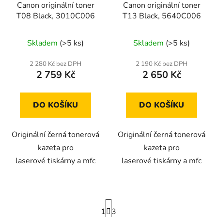
Canon originální toner
Canon originální toner
T08 Black, 3010C006
T13 Black, 5640C006
Skladem
(>5 ks)
Skladem
(>5 ks)
2 280 Kč bez DPH
2 190 Kč bez DPH
2 759 Kč
2 650 Kč
DO KOŠÍKU
DO KOŠÍKU
Originální černá tonerová
Originální černá tonerová
kazeta pro
kazeta pro
laserové tiskárny a mfc
laserové tiskárny a mfc
S
1
t
3