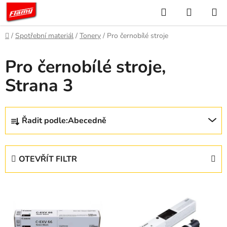
Přejít
Hledat
NÁKUP
na
KOŠÍK
obsah
Domů
/
Spotřební materiál
/
Tonery
/
Pro černobílé stroje
Pro černobílé stroje
,
Strana 3
Ř
Řadit podle:
Abecedně
a
z
e
OTEVŘÍT FILTR
n
í
V
p
ý
r
p
o