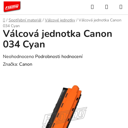
Přejít
Hledat
NÁKUP
na
KOŠÍK
obsah
Domů
/
Spotřební materiál
/
Válcové jednotky
/
Válcová jednotka Canon
034 Cyan
Válcová jednotka Canon
034 Cyan
Průměrné
Neohodnoceno
Podrobnosti hodnocení
hodnocení
Značka:
Canon
produktu
je
0,0
z
5
hvězdiček.