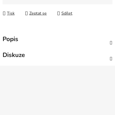
Měrná cena:
Tisk
Zeptat se
Sdílet
Popis
Diskuze
Z
á
p
a
t
í