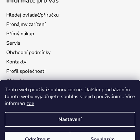
Informace pro vás
Hledej ovladač/příručku
Pronájmy zařízení
Přímý nákup
Servis
Obchodní podmínky
Kontakty
Profil společnosti
Aktuality
Tento web používá soubory cookie. Dalším procházením
Ochrana osobních údajů
tohoto webu vyjadřujete souhlas s jejich používáním.. Více
Ke stažení
informací
zde
.
Vrácení zboží
Nastavení
Vytvořil Shoptet
Odmítnout
Souhlasím