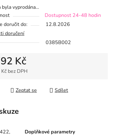
a byla vyprodána…
nost
Dostupnost 24-48 hodin
 doručit do:
12.8.2026
ek.
ti doručení
0385B002
792 Kč
 Kč bez DPH
 cena:
Zeptat se
Sdílet
skuze
422,
Doplňkové parametry