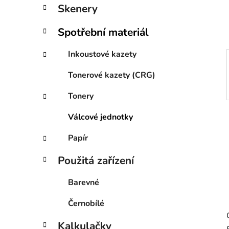
í
Skenery
p
a
Spotřební materiál
n
e
Inkoustové kazety
l
Tonerové kazety (CRG)
Tonery
Válcové jednotky
Papír
Použitá zařízení
Barevné
Černobílé
Kalkulačky