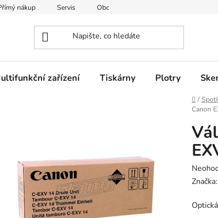
Přímý nákup
Servis
Obchodní podmínky
Kontakty
ultifunkční zařízení
Tiskárny
Plotry
Ske
Domů
/
Spotř
Canon E
Vál
EX
Průměr
Neoho
hodnoc
Značka
produk
Optická
je