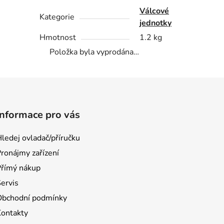
Válcové
Kategorie
jednotky
Hmotnost
1.2 kg
Položka byla vyprodána…
Informace pro vás
ledej ovladač/příručku
ronájmy zařízení
Přímý nákup
ervis
Obchodní podmínky
Kontakty