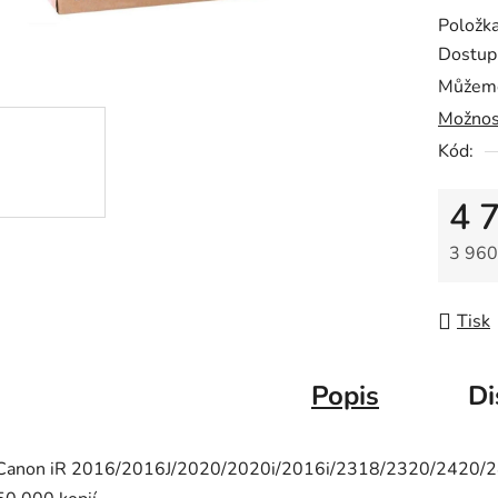
0,0
Položk
z
Dostup
5
Můžeme
hvězdič
Možnos
Kód:
4 
3 960
Měrná
Tisk
Popis
Di
Canon iR 2016/2016J/2020/2020i/2016i/2318/2320/2420/2