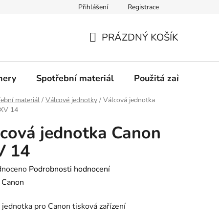
Přihlášení
Registrace
Profil společnosti
Aktuality
Ochrana osobních údajů
PRÁZDNÝ KOŠÍK
NÁKUPNÍ
KOŠÍK
nery
Spotřební materiál
Použitá zařízení
ební materiál
/
Válcové jednotky
/
Válcová jednotka
XV 14
cová jednotka Canon
V 14
né
dnoceno
Podrobnosti hodnocení
ení
:
Canon
tu
 jednotka pro Canon tisková zařízení