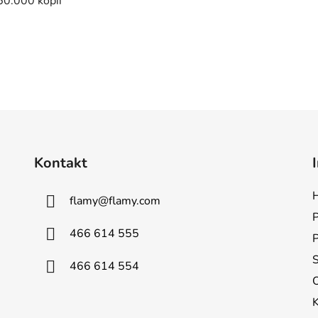
50.000 kopií
EXV-14, EXV14
Kontakt
H
flamy
@
flamy.com
P
466 614 555
S
466 614 554