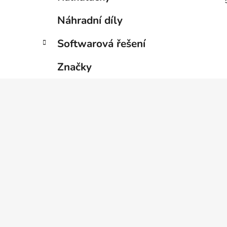
Náhradní díly
Softwarová řešení
Značky
Z
á
p
a
t
í