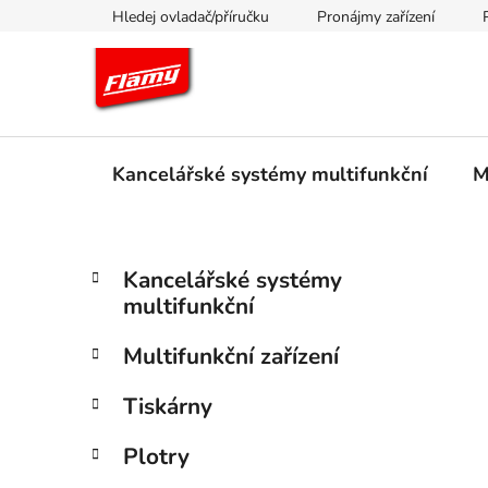
Přejít
Hledej ovladač/příručku
Pronájmy zařízení
na
obsah
Kancelářské systémy multifunkční
M
P
K
Přeskočit
Kancelářské systémy
a
kategorie
o
multifunkční
t
s
e
t
Multifunkční zařízení
g
r
o
Tiskárny
a
r
i
n
Plotry
e
n