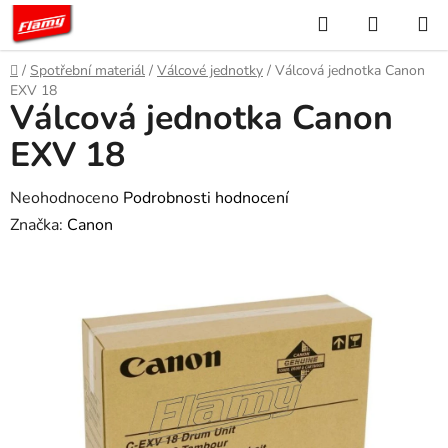
Přejít
Hledat
NÁKUP
na
KOŠÍK
obsah
Domů
/
Spotřební materiál
/
Válcové jednotky
/
Válcová jednotka Canon
EXV 18
Válcová jednotka Canon
EXV 18
Průměrné
Neohodnoceno
Podrobnosti hodnocení
hodnocení
Značka:
Canon
produktu
je
0,0
z
5
hvězdiček.