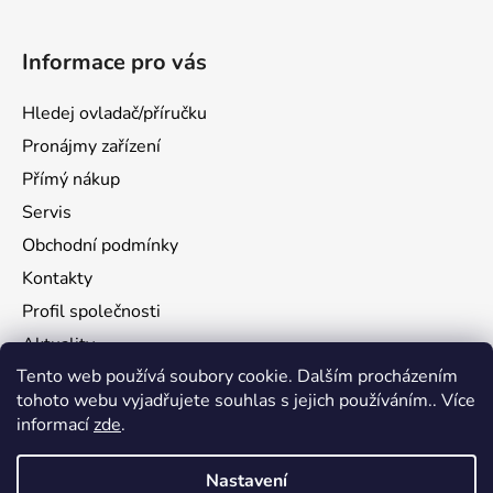
Informace pro vás
Hledej ovladač/příručku
Pronájmy zařízení
Přímý nákup
Servis
Obchodní podmínky
Kontakty
Profil společnosti
Aktuality
Tento web používá soubory cookie. Dalším procházením
Ochrana osobních údajů
tohoto webu vyjadřujete souhlas s jejich používáním.. Více
Ke stažení
informací
zde
.
Vrácení zboží
Nastavení