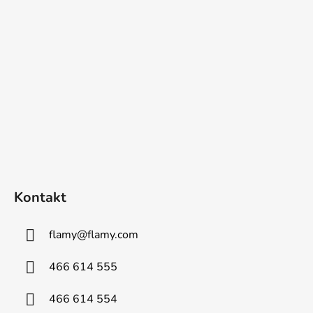
í
Kontakt
flamy
@
flamy.com
466 614 555
466 614 554