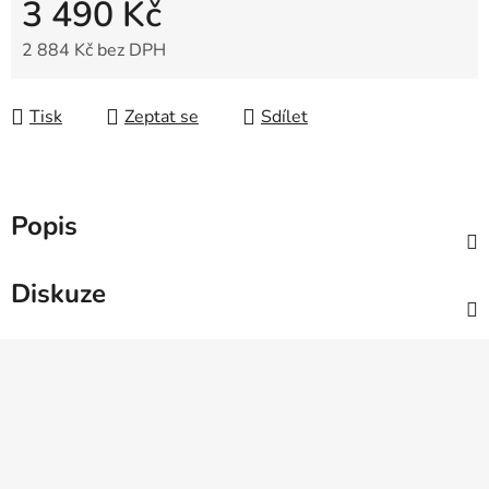
3 490 Kč
2 884 Kč bez DPH
Měrná cena:
Tisk
Zeptat se
Sdílet
Popis
Diskuze
Z
á
p
a
t