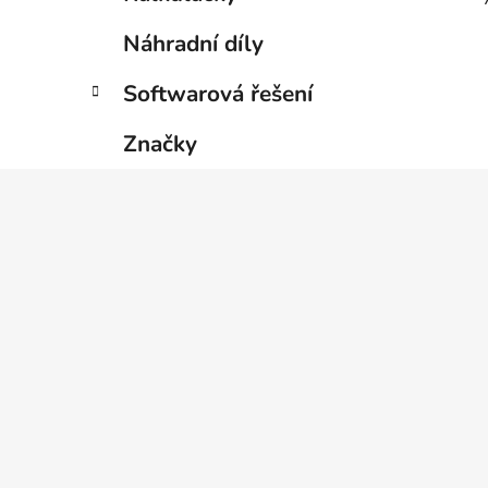
Náhradní díly
Softwarová řešení
Značky
Z
á
p
a
t
í