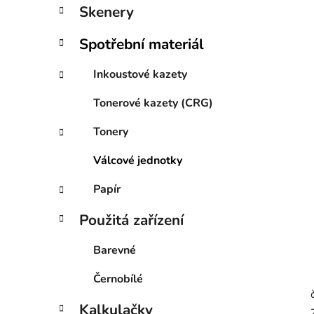
í
Skenery
p
a
Spotřební materiál
n
e
Inkoustové kazety
l
Tonerové kazety (CRG)
Tonery
Válcové jednotky
Papír
Použitá zařízení
Barevné
Černobílé
Kalkulačky