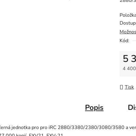
2880/3
0,0
z
Položk
5
Dostup
hvězdič
Možnos
Kód:
5 
4 400
Měrná
Tisk
Popis
Di
černá jednotka pro pro iRC 2880/3380/2380/3080/3580 a verz
77.000 kopií, EXV21, EXV-21