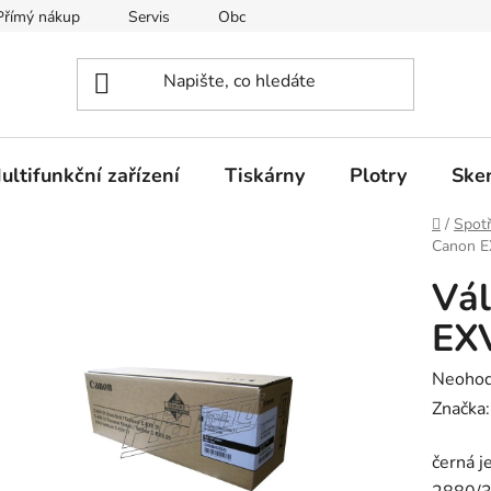
Přímý nákup
Servis
Obchodní podmínky
Kontakty
ultifunkční zařízení
Tiskárny
Plotry
Ske
Domů
/
Spotř
Canon E
Vál
EXV
Průměr
Neoho
hodnoc
Značka
produk
černá j
je