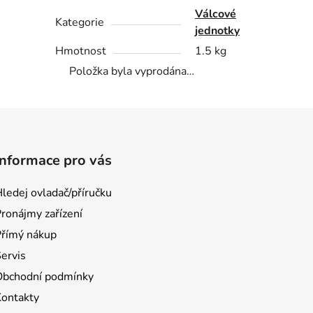
Válcové
Kategorie
jednotky
Hmotnost
1.5 kg
Položka byla vyprodána…
Informace pro vás
ledej ovladač/příručku
ronájmy zařízení
Přímý nákup
ervis
Obchodní podmínky
Kontakty