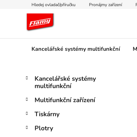
Přejít
Hledej ovladač/příručku
Pronájmy zařízení
na
obsah
Kancelářské systémy multifunkční
M
P
K
Přeskočit
Kancelářské systémy
a
kategorie
o
multifunkční
t
s
e
t
Multifunkční zařízení
g
r
o
Tiskárny
a
r
i
n
Plotry
e
n