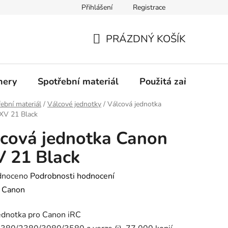
Přihlášení
Registrace
Profil společnosti
Aktuality
Ochrana osobních údajů
PRÁZDNÝ KOŠÍK
NÁKUPNÍ
KOŠÍK
nery
Spotřební materiál
Použitá zařízení
ební materiál
/
Válcové jednotky
/
Válcová jednotka
XV 21 Black
cová jednotka Canon
 21 Black
né
dnoceno
Podrobnosti hodnocení
ení
:
Canon
tu
ednotka pro Canon iRC