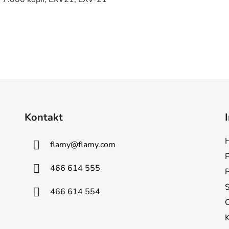
Kontakt
H
flamy
@
flamy.com
P
466 614 555
S
466 614 554