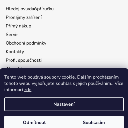
Hledej ovladač/příručku
Pronájmy zařízení
Přímý nákup
Servis
Obchodní podmínky
Kontakty
Profil společnosti
Aktuality
Tento web používá soubory cookie. Dalším procházením
Ochrana osobních údajů
tohoto webu vyjadřujete souhlas s jejich používáním.. Více
Ke stažení
informací
zde
.
Vrácení zboží
Nastavení
Vytvořil Shoptet
Odmítnout
Souhlasím
Copyright 2026
flamy.com
. Všechna práva vyhrazena.