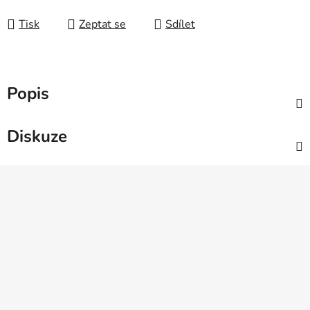
Měrná cena:
Tisk
Zeptat se
Sdílet
Popis
Diskuze
Z
á
p
a
t
í