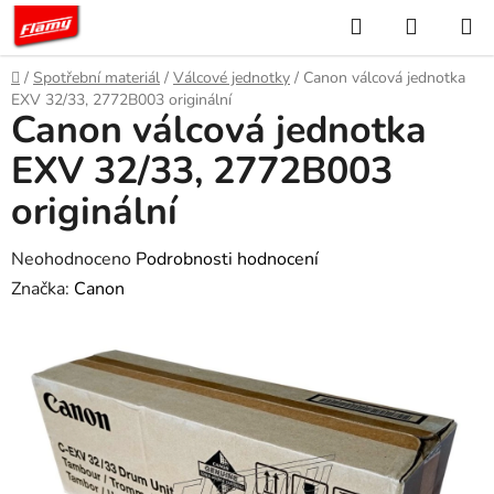
Přejít
Hledat
NÁKUP
na
KOŠÍK
obsah
Domů
/
Spotřební materiál
/
Válcové jednotky
/
Canon válcová jednotka
EXV 32/33, 2772B003 originální
Canon válcová jednotka
EXV 32/33, 2772B003
originální
Průměrné
Neohodnoceno
Podrobnosti hodnocení
hodnocení
Značka:
Canon
produktu
je
0,0
z
5
hvězdiček.