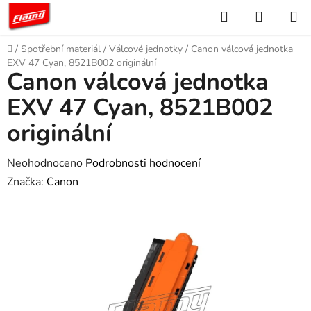
Přejít
Hledat
NÁKUP
na
KOŠÍK
obsah
Domů
/
Spotřební materiál
/
Válcové jednotky
/
Canon válcová jednotka
EXV 47 Cyan, 8521B002 originální
Canon válcová jednotka
EXV 47 Cyan, 8521B002
originální
Průměrné
Neohodnoceno
Podrobnosti hodnocení
hodnocení
Značka:
Canon
produktu
je
0,0
z
5
hvězdiček.