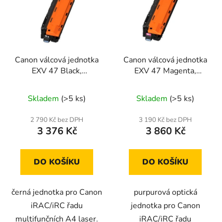
Canon válcová jednotka
Canon válcová jednotka
EXV 47 Black,
EXV 47 Magenta,
8520B002 originální
8522B002 originální
Skladem
(>5 ks)
Skladem
(>5 ks)
2 790 Kč bez DPH
3 190 Kč bez DPH
3 376 Kč
3 860 Kč
DO KOŠÍKU
DO KOŠÍKU
černá jednotka pro Canon
purpurová optická
iRAC/iRC řadu
jednotka pro Canon
multifunčních A4 laser.
iRAC/iRC řadu