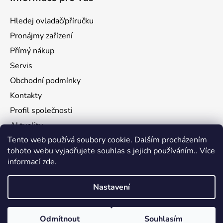
Hledej ovladač/příručku
Pronájmy zařízení
Přímý nákup
Servis
Obchodní podmínky
Kontakty
Profil společnosti
Aktuality
Tento web používá soubory cookie. Dalším procházením
Ochrana osobních údajů
tohoto webu vyjadřujete souhlas s jejich používáním.. Více
Ke stažení
informací
zde
.
Vrácení zboží
Nastavení
Vytvořil Shoptet
Odmítnout
Souhlasím
Copyright 2026
flamy.com
. Všechna práva vyhrazena.