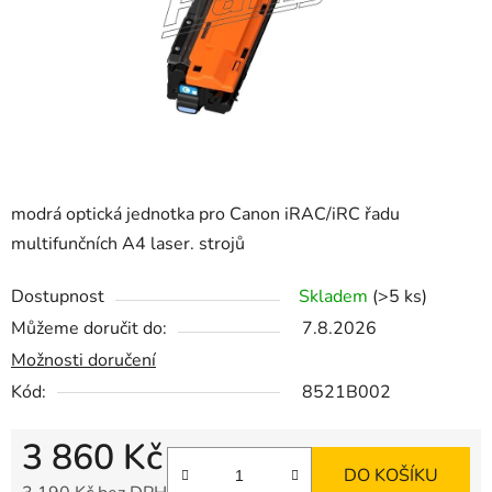
modrá optická jednotka pro Canon iRAC/iRC řadu
multifunčních A4 laser. strojů
Dostupnost
Skladem
(>5 ks)
Můžeme doručit do:
7.8.2026
Možnosti doručení
Kód:
8521B002
3 860 Kč
DO KOŠÍKU