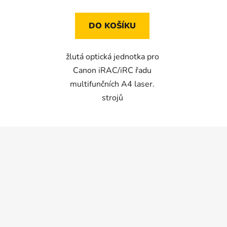
DO KOŠÍKU
žlutá optická jednotka pro
Canon iRAC/iRC řadu
multifunčních A4 laser.
strojů
Z
á
p
a
t
í